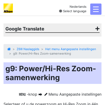
Nederlands
toggl
Select language
Google Translate
Z6III Naslaggids
Het menu Aangepaste instellingen
g9: Power/Hi-Res Zoom-samenwerking
g9: Power/Hi-Res Zoom-
samenwerking
-knop
Menu Aangepaste instellingen
G
U
A
Selecteer of u de powerzoom en Hi-Res Zoom in één