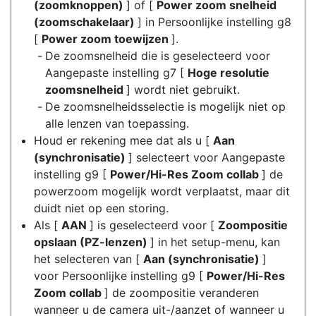
(zoomknoppen)
] of [
Power zoom snelheid
(zoomschakelaar)
] in Persoonlijke instelling g8
[
Power zoom toewijzen
].
De zoomsnelheid die is geselecteerd voor
Aangepaste instelling g7 [
Hoge resolutie
zoomsnelheid
] wordt niet gebruikt.
De zoomsnelheidsselectie is mogelijk niet op
alle lenzen van toepassing.
Houd er rekening mee dat als u [
Aan
(synchronisatie)
] selecteert voor Aangepaste
instelling g9 [
Power/Hi-Res Zoom collab
] de
powerzoom mogelijk wordt verplaatst, maar dit
duidt niet op een storing.
Als [
AAN
] is geselecteerd voor [
Zoompositie
opslaan (PZ-lenzen)
] in het setup-menu, kan
het selecteren van [
Aan (synchronisatie)
]
voor Persoonlijke instelling g9 [
Power/Hi-Res
Zoom collab
] de zoompositie veranderen
wanneer u de camera uit-/aanzet of wanneer u