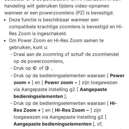
handeling wilt gebruiken tijdens video-opnamen
wanneer er een powerzoomlens (PZ) is bevestigd.
Deze functie is beschikbaar wanneer een
compatibele krachtige zoomlens is bevestigd en Hi-
Res Zoom is ingeschakeld.
Om Power Zoom en Hi-Res Zoom samen te
gebruiken, kunt u:
Draai aan de zoomring of schuif de zoomhendel
op de powerzoomlens,
Druk op
of
,
4
2
Druk op de bedieningselementen waaraan [
Power
zoom +
] en [
Power zoom −
] zijn toegewezen
via Aangepaste instelling g2 [
Aangepaste
bedieningselementen
],
Druk op de bedieningselementen waaraan [
Hi-
Res Zoom +
] en [
Hi-Res Zoom −
] zijn
toegewezen via Aangepaste instelling g2 [
Aangepaste bedieningselementen
], of,