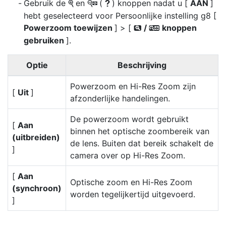
Gebruik de
en
(
) knoppen nadat u [
AAN
]
X
W
Q
hebt geselecteerd voor Persoonlijke instelling g8 [
Powerzoom toewijzen
] > [
/
knoppen
x
w
gebruiken
].
Optie
Beschrijving
Powerzoom en Hi-Res Zoom zijn
[
Uit
]
afzonderlijke handelingen.
De powerzoom wordt gebruikt
[
Aan
binnen het optische zoombereik van
(uitbreiden)
de lens. Buiten dat bereik schakelt de
]
camera over op Hi-Res Zoom.
[
Aan
Optische zoom en Hi-Res Zoom
(synchroon)
worden tegelijkertijd uitgevoerd.
]