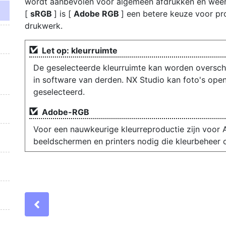
wordt aanbevolen voor algemeen afdrukken en wee
[
sRGB
] is [
Adobe RGB
] een betere keuze voor pr
drukwerk.
Let op: kleurruimte
De geselecteerde kleurruimte kan worden oversc
in software van derden. NX Studio kan foto's open
geselecteerd.
Adobe-RGB
Voor een nauwkeurige kleurreproductie zijn voor
beeldschermen en printers nodig die kleurbeheer 
Previous