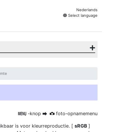
Nederlands
Select language
imte
-knop
foto-opnamemenu
G
U
C
kbaar is voor kleurreproductie. [
sRGB
]