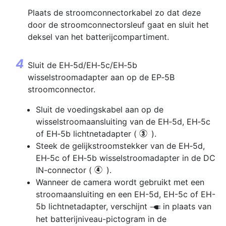
Plaats de stroomconnectorkabel zo dat deze
door de stroomconnectorsleuf gaat en sluit het
deksel van het batterijcompartiment.
Sluit de EH‑5d/EH‑5c/EH‑5b
wisselstroomadapter aan op de EP‑5B
stroomconnector.
Sluit de voedingskabel aan op de
wisselstroomaansluiting van de EH‑5d, EH‑5c
of EH‑5b lichtnetadapter (
).
e
Steek de gelijkstroomstekker van de EH‑5d,
EH‑5c of EH‑5b wisselstroomadapter in de DC
IN-connector (
).
r
Wanneer de camera wordt gebruikt met een
stroomaansluiting en een EH-5d, EH-5c of EH-
5b lichtnetadapter, verschijnt
in plaats van
P
het batterijniveau-pictogram in de