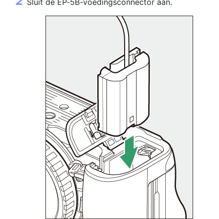
Sluit de EP‑5B-voedingsconnector aan.