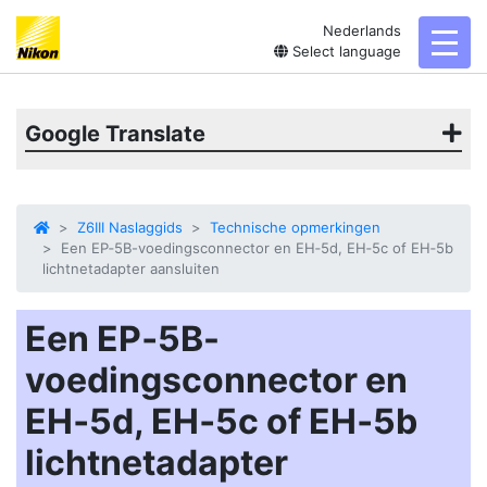
Nederlands
toggl
Select language
Google Translate
Z6III Naslaggids
Technische opmerkingen
Een EP‑5B-voedingsconnector en EH‑5d, EH‑5c of EH‑5b
lichtnetadapter aansluiten
Een EP‑5B-
voedingsconnector en
EH‑5d, EH‑5c of EH‑5b
lichtnetadapter