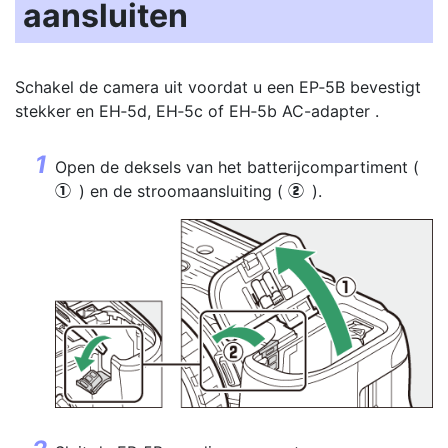
aansluiten
Schakel de camera uit voordat u een EP‑5B bevestigt
stekker
en EH‑5d, EH‑5c of EH‑5b
AC-adapter
.
Open de deksels van het batterijcompartiment (
) en de stroomaansluiting (
).
q
w