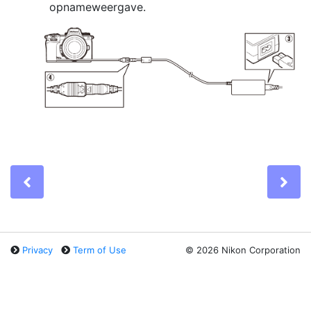
opnameweergave.
Previous
Ne
Privacy
Term of Use
©
2026 Nikon Corporation