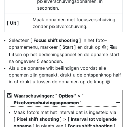
pixelverschuivingsopnamen, in
seconden.
Maak opnamen met focusverschuiving
[
Uit
]
zonder pixelverschuiving.
Selecteer [
Focus shift shooting
] in het foto-
opnamemenu, markeer [
Start
] en druk op
;
J
9
flitsen op het bedieningspaneel en de opname start
na ongeveer 5 seconden.
Als u de opname wilt beëindigen voordat alle
opnamen zijn gemaakt, drukt u de ontspanknop half
in of drukt u tussen de opnamen op de knop
J
Waarschuwingen: “
Opties
” > “
Pixelverschuivingsopnamen
”
Maak foto's met het interval dat is ingesteld via
[
Pixel shift shooting
] > [
Interval tot volgende
opname
] in plaats van [
Focus shift shooting
]