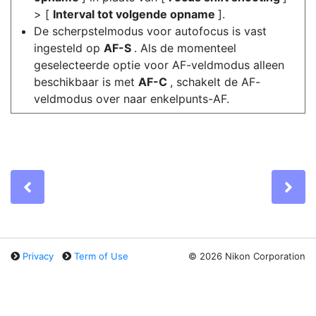
> [
Interval tot volgende opname
].
De scherpstelmodus voor autofocus is vast
ingesteld op
AF-S
. Als de momenteel
geselecteerde optie voor AF-veldmodus alleen
beschikbaar is met
AF-C
, schakelt de AF-
veldmodus over naar enkelpunts-AF.
Previous
Ne
Privacy
Term of Use
©
2026 Nikon Corporation