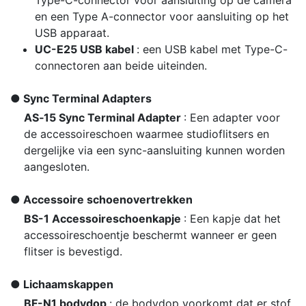
Type-C-connector voor aansluiting op de camera
en een Type A-connector voor aansluiting op het
USB apparaat.
UC-E25 USB kabel
: een USB kabel met Type-C-
connectoren aan beide uiteinden.
Sync Terminal Adapters
AS‑15 Sync Terminal Adapter
: Een adapter voor
de accessoireschoen waarmee studioflitsers en
dergelijke via een sync-aansluiting kunnen worden
aangesloten.
Accessoire schoenovertrekken
BS-1 Accessoireschoenkapje
: Een kapje dat het
accessoireschoentje beschermt wanneer er geen
flitser is bevestigd.
Lichaamskappen
BF-N1 bodydop
: de bodydop voorkomt dat er stof