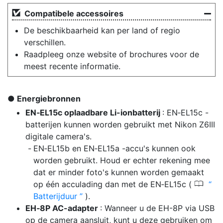
Compatibele accessoires
De beschikbaarheid kan per land of regio
verschillen.
Raadpleeg onze website of brochures voor de
meest recente informatie.
Energiebronnen
EN‑EL15c oplaadbare Li-ionbatterij
: EN‑EL15c -
batterijen kunnen worden gebruikt met Nikon Z6III
digitale camera's.
EN‑EL15b en EN‑EL15a -accu's kunnen ook
worden gebruikt. Houd er echter rekening mee
dat er minder foto's kunnen worden gemaakt
0
op één acculading dan met de EN‑EL15c (
Batterijduur
).
EH‑8P AC-adapter
: Wanneer u de EH-8P via USB
op de camera aansluit, kunt u deze gebruiken om