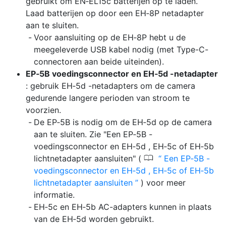
gebruikt om EN‑EL15c batterijen op te laden.
Laad batterijen op door een EH‑8P netadapter
aan te sluiten.
Voor aansluiting op de EH‑8P hebt u de
meegeleverde USB kabel nodig (met Type-C-
connectoren aan beide uiteinden).
EP‑5B voedingsconnector en EH‑5d -netadapter
: gebruik EH‑5d -netadapters om de camera
gedurende langere perioden van stroom te
voorzien.
De EP‑5B is nodig om de EH‑5d op de camera
aan te sluiten. Zie "Een EP‑5B -
voedingsconnector en EH‑5d , EH‑5c of EH‑5b
0
lichtnetadapter aansluiten" (
Een EP‑5B -
voedingsconnector en EH‑5d , EH‑5c of EH‑5b
lichtnetadapter aansluiten
) voor meer
informatie.
EH‑5c en EH‑5b AC-adapters kunnen in plaats
van de EH‑5d worden gebruikt.