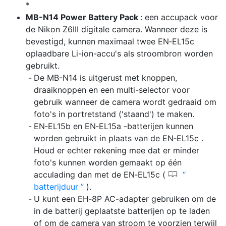
MB-N14 Power Battery Pack
: een accupack voor
de Nikon Z6III digitale camera. Wanneer deze is
bevestigd, kunnen maximaal twee EN‑EL15c
oplaadbare Li-ion-accu's als stroombron worden
gebruikt.
De MB-N14 is uitgerust met knoppen,
draaiknoppen en een multi-selector voor
gebruik wanneer de camera wordt gedraaid om
foto's in portretstand ('staand') te maken.
EN‑EL15b en EN‑EL15a -batterijen kunnen
worden gebruikt in plaats van de EN‑EL15c .
Houd er echter rekening mee dat er minder
foto's kunnen worden gemaakt op één
0
acculading dan met de EN‑EL15c (
batterijduur
).
U kunt een EH‑8P AC-adapter gebruiken om de
in de batterij geplaatste batterijen op te laden
of om de camera van stroom te voorzien terwijl