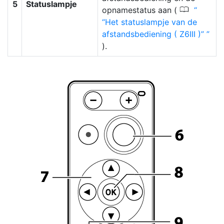
5
Statuslampje
0
opnamestatus aan (
“Het statuslampje van de
afstandsbediening ( Z6III )”
).