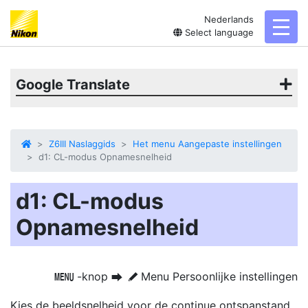
Nederlands
toggl
Select language
Google Translate
Z6III Naslaggids
Het menu Aangepaste instellingen
d1: CL-modus Opnamesnelheid
d1: CL-modus
Opnamesnelheid
-knop
Menu Persoonlijke instellingen
G
U
A
Kies de beeldsnelheid voor de continue ontspanstand