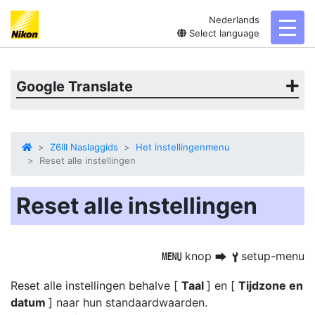
Nederlands
toggl
Select language
Google Translate
Z6III Naslaggids
Het instellingenmenu
Reset alle instellingen
Reset alle instellingen
knop
setup-menu
G
U
B
Reset alle instellingen behalve [
Taal
] en [
Tijdzone en
datum
] naar hun standaardwaarden.