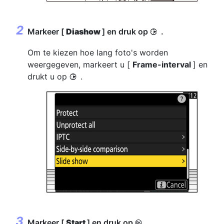
Markeer [
Diashow
] en druk op
.
2
Om te kiezen hoe lang foto's worden
weergegeven, markeert u [
Frame-interval
] en
drukt u op
.
2
Markeer [
Start
] en druk op
J