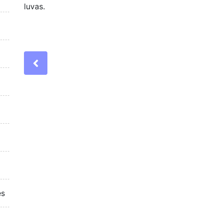
luvas.
Previous
es