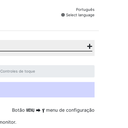
Português
Select language
Controles de toque
Botão
menu de configuração
G
U
B
monitor.