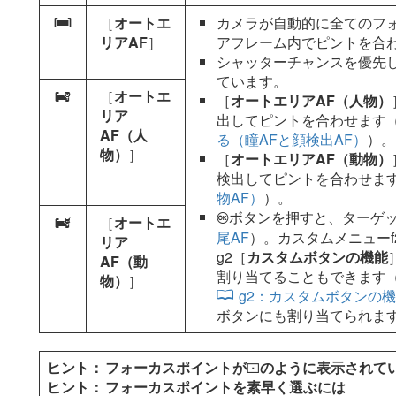
［
オートエ
カメラが自動的に全てのフ
h
リアAF
］
アフレーム内でピントを合
シャッターチャンスを優先
ています。
［
オートエ
5
［
オートエリアAF（人物）
リア
出してピントを合わせます（
AF（人
る（瞳AFと顔検出AF）
）。
物）
］
［
オートエリアAF（動物）
検出してピントを合わせます
物AF）
）。
ボタンを押すと、ターゲッ
J
［
オートエ
6
尾AF
）。カスタムメニューf
リア
g2［
カスタムボタンの機能
AF（動
割り当てることもできます
物）
］
g2：カスタムボタンの
ボタンにも割り当てられま
フォーカスポイントが
のように表示されて
s
フォーカスポイントを素早く選ぶには