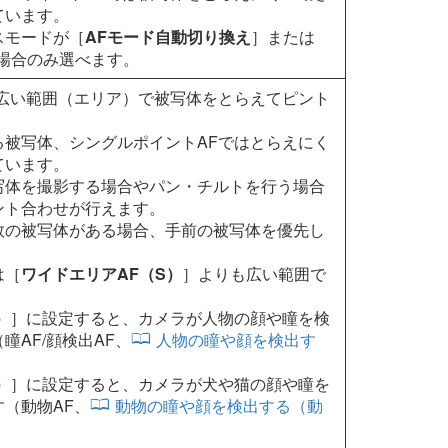
ています。
スモードが［
AFモード自動切り換え
］または
場合のみ選べます。
も広い範囲（エリア）で被写体をとらえてピント
る被写体、シングルポイントAFではとらえにく
ています。
写体を撮影する場合やパン・チルトを行う場合
ント合わせが行えます。
数の被写体がある場合、手前の被写体を優先し
は［
ワイドエリアAF（S）
］よりも広い範囲で
）
］に設定すると、カメラが人物の顔や瞳を検
瞳AF/顔検出AF、
人物の瞳や顔を検出す
）
］に設定すると、カメラが犬や猫の顔や瞳を
（動物AF、
動物の瞳や顔を検出する（動