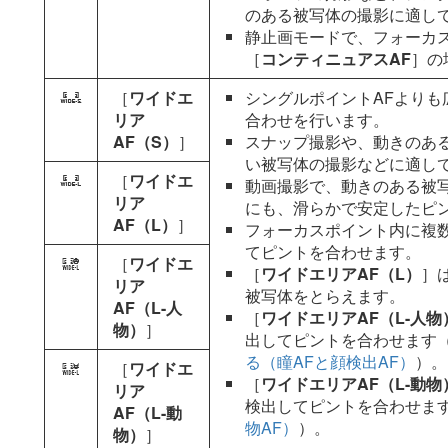
のある被写体の撮影に適し
静止画モードで、フォーカ
［
コンティニュアスAF
］の
［
ワイドエ
シングルポイントAFより
f
リア
合わせを行います。
AF（S）
］
スナップ撮影や、動きのあ
い被写体の撮影などに適し
［
ワイドエ
g
動画撮影で、動きのある被
リア
にも、滑らかで安定したピ
AF（L）
］
フォーカスポイント内に複
てピントを合わせます。
［
ワイドエ
1
［
ワイドエリアAF（L）
］
リア
被写体をとらえます。
AF（L-人
［
ワイドエリアAF（L-人物
物）
］
出してピントを合わせます（
る（瞳AFと顔検出AF）
）。
［
ワイドエ
2
［
ワイドエリアAF（L-動物
リア
検出してピントを合わせます
AF（L-動
物AF）
）。
物）
］