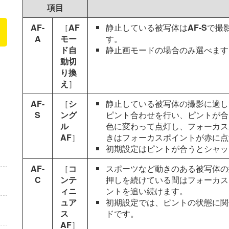
項目
AF-
［
AF
静止している被写体は
AF-S
で撮
A
モー
す。
ド自
静止画モードの場合のみ選べます
動切
り換
え
］
AF-
［
シ
静止している被写体の撮影に適し
S
ング
ピント合わせを行い、ピントが合
ル
色に変わって点灯し、フォーカス
AF
］
きはフォーカスポイントが赤に点
初期設定はピントが合うとシャッ
AF-
［
コ
スポーツなど動きのある被写体の
C
ンテ
押しを続けている間はフォーカス
ィニ
ントを追い続けます。
ュア
初期設定では、ピントの状態に関
ス
ドです。
AF
］