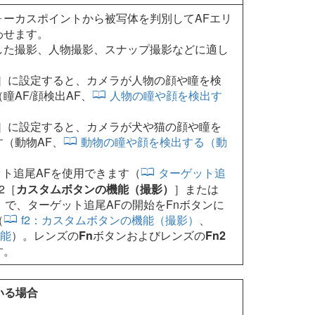
ォーカスポイントから被写体を判別してAFエリ
わせます。
した撮影、人物撮影、スナップ撮影などに適し
］に設定すると、カメラが人物の顔や瞳を検
瞳AF/顔検出AF、
人物の瞳や顔を検出す
］に設定すると、カメラが犬や猫の顔や瞳を
（動物AF、
動物の瞳や顔を検出する（動
ト追尾AFを使用できます（
ターゲット追
2［
カスタムボタンの機能（撮影）
］または
］で、ターゲット追尾AFの開始をFnボタンに
（
f2：カスタムボタンの機能（撮影）
、
機能
）。レンズの
Fn
ボタンおよびレンズの
Fn2
す。
いる場合