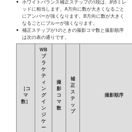
ホワイトバランス補正ステップの1段は、約5ミレ
ッドに相当します。A方向に数が大きくなるごと
にアンバーが強くなります。B方向に数が大きく
なるごとにブルーが強くなります。
補正ステップが1のときの撮影コマ数と撮影順序
は次の表の通りです。
WB
ブ
ラ
ケ
テ
補
ィ
撮
正
［コ
ン
影
ス
マ
グ
コ
撮影順序
テ
数］
イ
マ
ッ
ン
数
プ
ジ
ケ
ー