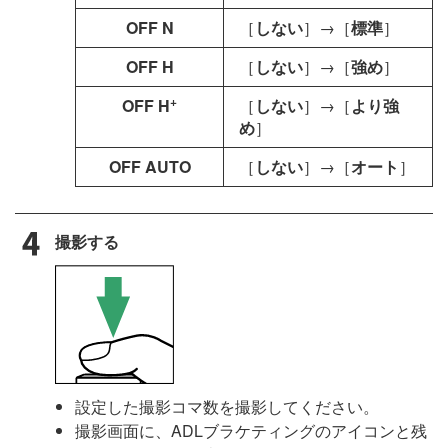
OFF N
［
しない
］→［
標準
］
OFF H
［
しない
］→［
強め
］
+
OFF H
［
しない
］→［
より強
め
］
OFF AUTO
［
しない
］→［
オート
］
撮影する
設定した撮影コマ数を撮影してください。
撮影画面に、ADLブラケティングのアイコンと残