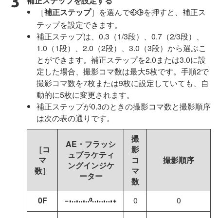
補正ステップを設定する
［
補正ステップ
］を選んで
を押すと、補正ス
4
2
テップを設定できます。
補正ステップは、0.3（1/3段）、0.7（2/3段）、
1.0（1段）、2.0（2段）、3.0（3段）から選ぶこ
とができます。補正ステップを2.0または3.0に設
定した場合、撮影コマ数は最大5枚です。手順2で
撮影コマ数を7枚または9枚に設定していても、自
動的に5枚に変更されます。
補正ステップが0.3のときの撮影コマ数と撮影順序
は次の表の通りです。
撮
AE・フラッシ
［コ
影
ュブラケティ
マ
コ
撮影順序
ングインジケ
数］
マ
ーター
数
0F
0
0