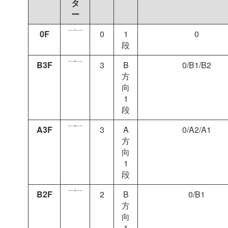
タ
ー
0F
0
1
0
段
B3F
3
B
0/B1/B2
方
向
1
段
A3F
3
A
0/A2/A1
方
向
1
段
B2F
2
B
0/B1
方
向
1