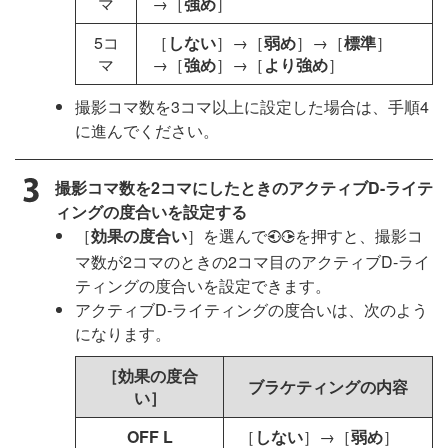
マ
→［
強め
］
5コ
［
しない
］→［
弱め
］→［
標準
］
マ
→［
強め
］→［
より強め
］
撮影コマ数を3コマ以上に設定した場合は、手順4
に進んでください。
撮影コマ数を2コマにしたときのアクティブD-ライテ
ィングの度合いを設定する
［
効果の度合い
］を選んで
を押すと、撮影コ
4
2
マ数が2コマのときの2コマ目のアクティブD-ライ
ティングの度合いを設定できます。
アクティブD-ライティングの度合いは、次のよう
になります。
［効果の度合
ブラケティングの内容
い］
OFF L
［
しない
］→［
弱め
］