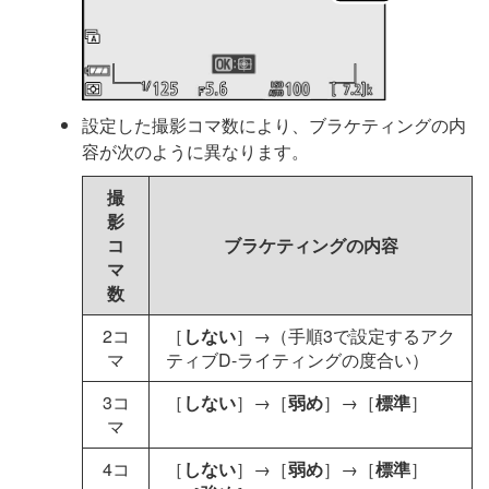
設定した撮影コマ数により、ブラケティングの内
容が次のように異なります。
撮
影
コ
ブラケティングの内容
マ
数
2コ
［
しない
］→（手順3で設定するアク
マ
ティブD-ライティングの度合い）
3コ
［
しない
］→［
弱め
］→［
標準
］
マ
4コ
［
しない
］→［
弱め
］→［
標準
］