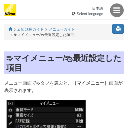
日本語
Select language
Z fc 活用ガイド
メニューガイド
マイメニュー/
最近設定した項目
m
O
マイメニュー/
最近設定した
m
O
項目
メニュー画面で
タブを選ぶと、［
マイメニュー
］画面が
O
表示されます。