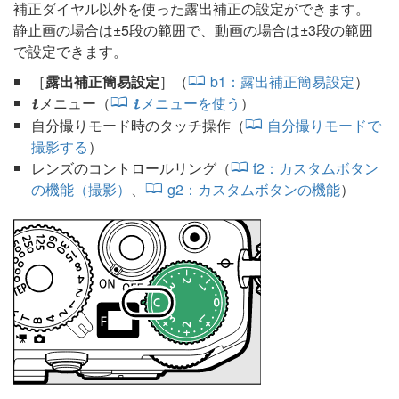
補正ダイヤル以外を使った露出補正の設定ができます。
静止画の場合は±5段の範囲で、動画の場合は±3段の範囲
で設定できます。
［
露出補正簡易設定
］（
b1：露出補正簡易設定
）
メニュー（
メニューを使う
）
i
i
自分撮りモード時のタッチ操作（
自分撮りモードで
撮影する
）
レンズのコントロールリング（
f2：カスタムボタン
の機能（撮影）
、
g2：カスタムボタンの機能
）