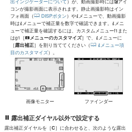
出インジケーターについて
）が、動画撮影時には
アイ
E
コンが撮影画面に表示されます。静止画撮影時はイン
フォ画面（
DISPボタン
）や
メニューで、動画撮影
i
時は
メニューで補正量を数字で確認できます。
メニ
i
i
ューで補正量を確認するには、カスタムメニューf1また
はg1［
メニューのカスタマイズ
］で、
メニューに
i
i
［
露出補正
］を割り当ててください（
メニュー項
i
目のカスタマイズ
）。
画像モニター
ファインダー
露出補正ダイヤル以外で設定する
露出補正ダイヤルを［
C
］に合わせると、次のような露出