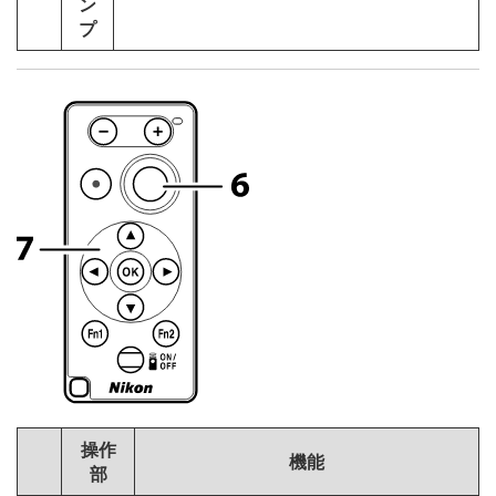
ン
プ
操作
機能
部