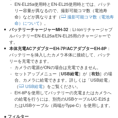
EN-EL25a使用時とEN-EL25使用時とでは、バッテ
リー容量が異なるので、撮影可能コマ数（電池寿
命）などが異なります（
撮影可能コマ数（電池寿
命）について
）。
バッテリーチャージャーMH-32
：Li-ionリチャージャブ
ルバッテリーEN-EL25a/EN-EL25用のチャージャーで
す。
本体充電ACアダプターEH-7P/ACアダプターEH-8P
：
バッテリーを挿入したカメラ本体に接続して、バッテ
リーを充電できます。
カメラの電源がONの場合は充電できません。
セットアップメニュー［
USB給電
］が［
有効
］の場
合、カメラに給電できます。詳しくは「
USB給電
」
（
USB給電
）をご覧ください。
EH-8Pを使用してバッテリーの充電またはカメラへ
の給電を行うには、別売のUSBケーブルUC-E25ま
たはUSBケーブル（両端がType-C）を使用します。
フィルター