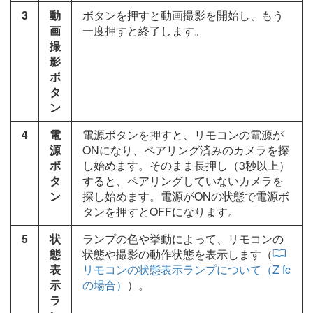
3
動
ボタンを押すと動画撮影を開始し、もう
画
一度押すと終了します。
撮
影
ボ
タ
ン
4
電
電源ボタンを押すと、リモコンの電源が
源
ONになり、ペアリング済みのカメラを探
ボ
し始めます。そのまま長押し（3秒以上）
タ
すると、ペアリングしていないカメラを
ン
探し始めます。電源がONの状態で電源ボ
タンを押すとOFFになります。
5
状
ランプの色や挙動によって、リモコンの
態
状態や撮影の動作状態を表示します（
表
リモコンの状態表示ランプについて（Z fc
示
の場合）
）。
ラ