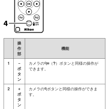
操
作
機能
部
1
－
カメラの
（
）ボタンと同様の操作が
W
Q
ボ
できます。
タ
ン
2
＋
カメラの
ボタンと同様の操作ができま
X
ボ
す。
タ
ン