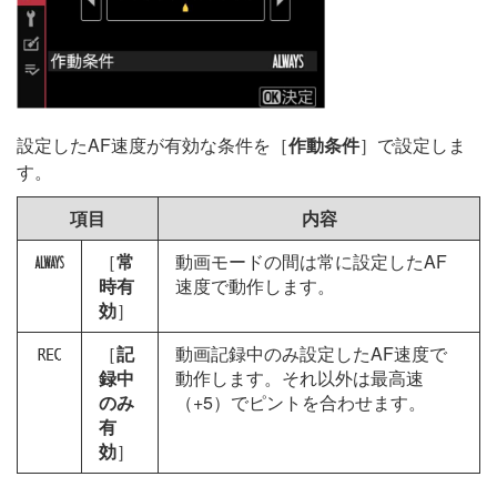
設定したAF速度が有効な条件を［
作動条件
］で設定しま
す。
項目
内容
［
常
動画モードの間は常に設定したAF
D
時有
速度で動作します。
効
］
［
記
動画記録中のみ設定したAF速度で
E
録中
動作します。それ以外は最高速
のみ
（+5）でピントを合わせます。
有
効
］