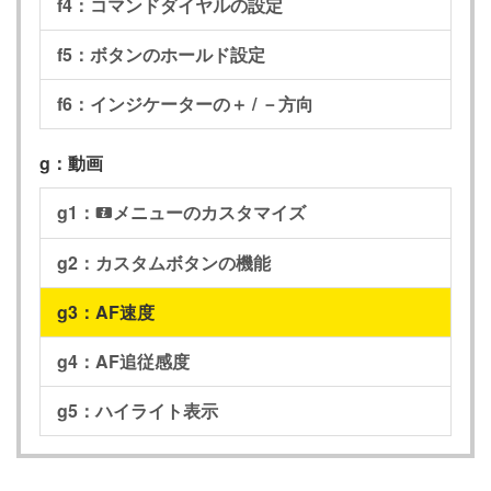
f4：コマンドダイヤルの設定
f5：ボタンのホールド設定
f6：インジケーターの＋ / －方向
g：動画
g1：
メニューのカスタマイズ
i
g2：カスタムボタンの機能
g3：AF速度
g4：AF追従感度
g5：ハイライト表示