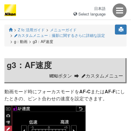
日本語
Select language
Z fc 活用ガイド
メニューガイド
カスタムメニュー：撮影に関するさらに詳細な設定
A
g：動画
g3：AF速度
g3：AF速度
ボタン
カスタムメニュー
G
A
動画モード時にフォーカスモードを
AF-C
または
AF-F
にし
たときの、ピント合わせの速度を設定できます。