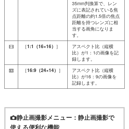
35mm判換算で、レン
ズに表記されている焦
点距離の約1.5倍の焦点
距離を持つレンズに相
当する画角になりま
す。
［
1:1（16×16）
］
アスペクト比（縦横
m
比）が1：1の画像を記
録します。
［
16:9（24×14）
］
アスペクト比（縦横
Z
比）が16：9の画像を
記録します。
静止画撮影メニュー：静止画撮影で
C
使える便利な機能