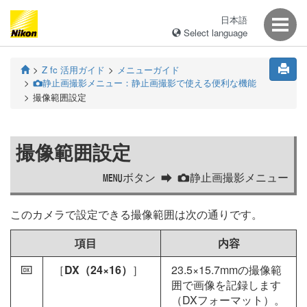
日本語
Select language
Z fc 活用ガイド
メニューガイド
静止画撮影メニュー：静止画撮影で使える便利な機能
C
撮像範囲設定
撮像範囲設定
ボタン
静止画撮影メニュー
G
C
このカメラで設定できる撮像範囲は次の通りです。
項目
内容
［
DX（24×16）
］
23.5×15.7mmの撮像範
a
囲で画像を記録します
（DXフォーマット）。