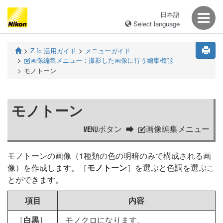
日本語
Select language
Z fc 活用ガイド
メニューガイド
画像編集メニュー：撮影した画像に行う編集機能
N
モノトーン
モノトーン
ボタン
画像編集メニュー
G
N
モノトーンの画像（1種類の色の明暗のみで構成される画
像）を作成します。［
モノトーン
］を選ぶと色調を選ぶこ
とができます。
項目
内容
［
白黒
］
モノクロになります。