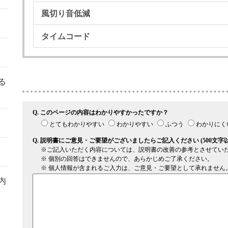
風切り音低減
タイムコード
る
内