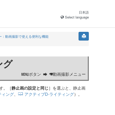
日本語
Select language
ー：動画撮影で使える便利な機能
ング
ボタン
動画撮影メニュー
G
1
す。［
静止画の設定と同じ
］を選ぶと、静止画
ティング
、
アクティブD-ライティング
）。