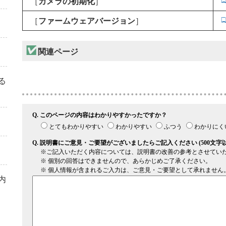
［
カメラの初期化
］
［
ファームウェアバージョン
］
関連ページ
る
内