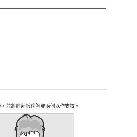
頭，並將肘部抵住胸部兩側以作支撐。