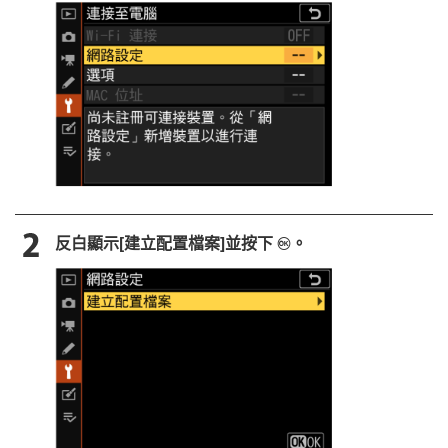
反白顯示[
建立配置檔案
]並按下
。
J