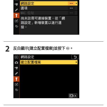
反白顯示[
建立配置檔案
]並按下
。
J