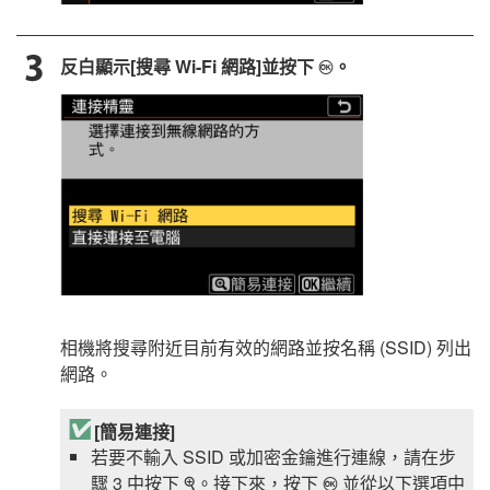
反白顯示[
搜尋 Wi-Fi 網路
]並按下
。
J
相機將搜尋附近目前有效的網路並按名稱 (SSID) 列出
網路。
[
簡易連接
]
若要不輸入 SSID 或加密金鑰進行連線，請在步
驟 3 中按下
。
接下來，按下
並從以下選項中
X
J