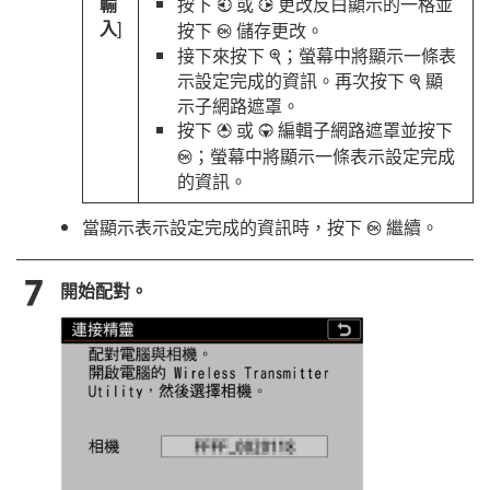
輸
按下
或
更改反白顯示的一格並
4
2
入
]
按下
儲存更改。
J
接下來按下
；螢幕中將顯示一條表
X
示設定完成的資訊。再次按下
顯
X
示子網路遮罩。
按下
或
編輯子網路遮罩並按下
1
3
；螢幕中將顯示一條表示設定完成
J
的資訊。
當顯示表示設定完成的資訊時，按下
繼續。
J
開始配對。