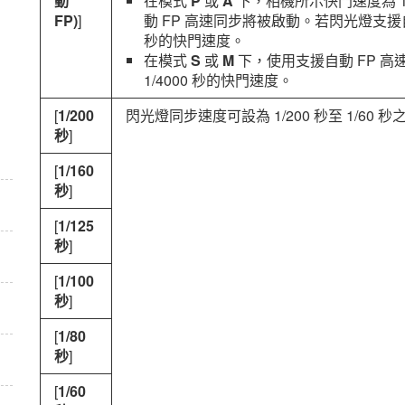
動
在模式
P
或
A
下，相機所示快門速度為 1/
FP)
]
動 FP 高速同步將被啟動。若閃光燈支援自
秒的快門速度。
在模式
S
或
M
下，使用支援自動 FP 
1/4000 秒的快門速度。
[
1/200
閃光燈同步速度可設為 1/200 秒至 1/60 
秒
]
[
1/160
秒
]
[
1/125
秒
]
[
1/100
秒
]
[
1/80
秒
]
[
1/60