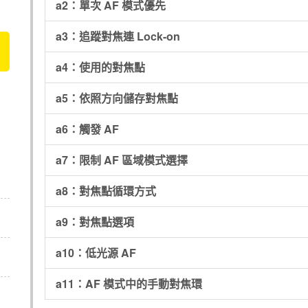
a2：單次 AF 模式優先
a3：追蹤對焦連 Lock-on
a4：使用的對焦點
a5：依照方向儲存對焦點
a6：觸發 AF
a7：限制 AF 區域模式選擇
a8：對焦點循環方式
a9：對焦點選項
a10：低光源 AF
a11：AF 模式中的手動對焦環