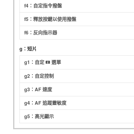
f4：自定指令撥盤
f5：釋放按鍵以使用撥盤
f6：反向指示器
g：短片
g1：自定
選單
i
g2：自定控制
g3：AF 速度
g4：AF 追蹤靈敏度
g5：高光顯示