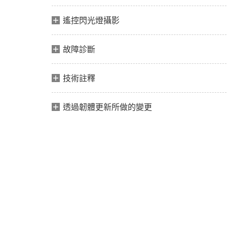
遙控閃光燈攝影
故障診斷
技術註釋
透過韌體更新所做的變更