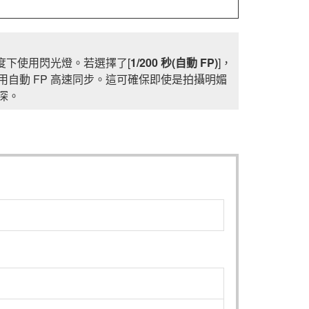
度下使用閃光燈。若選擇了[
1/200 秒(自動 FP)
]，
自動 FP 高速同步。這可確保即使是拍攝明媚
深。