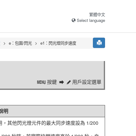
繁體中文
Select language
定
e：包圍/閃光
e1：閃光燈同步速度
按鍵
用戶設定選單
G
A
說明
用，其他閃光燈元件的最大同步速度設為 1/200