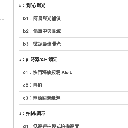
b：測光/曝光
b1：簡易曝光補償
b2：偏重中央區域
b3：微調最佳曝光
c：計時器/AE 鎖定
c1：快門釋放按鍵 AE-L
c2：自拍
c3：電源關閉延遲
d：拍攝/顯示
d1：低速連拍模式拍攝速度