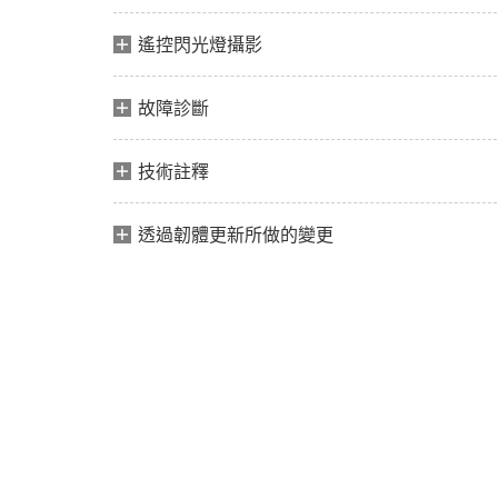
遙控閃光燈攝影
故障診斷
技術註釋
透過韌體更新所做的變更