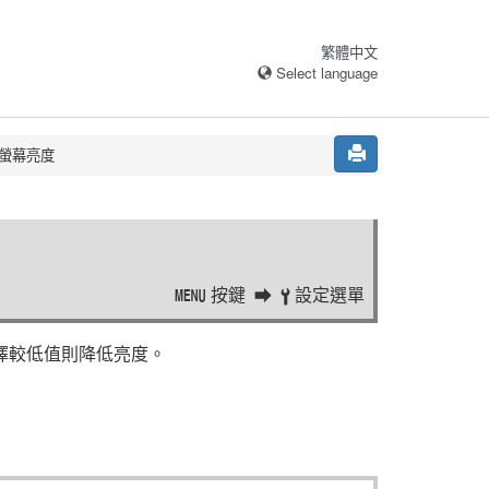
繁體中文
Select language
螢幕亮度
按鍵
設定選單
G
B
擇較低值則降低亮度。