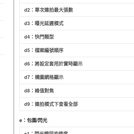
d2：單次連拍最大張數
d3：曝光延遲模式
d4：快門類型
d5：檔案編號順序
d6：將設定套用於實時顯示
d7：構圖網格顯示
d8：峰值對焦
d9：連拍模式下查看全部
e：包圍/閃光
e1：閃光燈同步速度