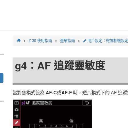
Z 30
使用指南
選單指南
用戶設定：微調相機設
A
g4：AF 追蹤靈敏度
當對焦模式設為
AF-C
或
AF-F
時，短片模式下的 AF 追蹤