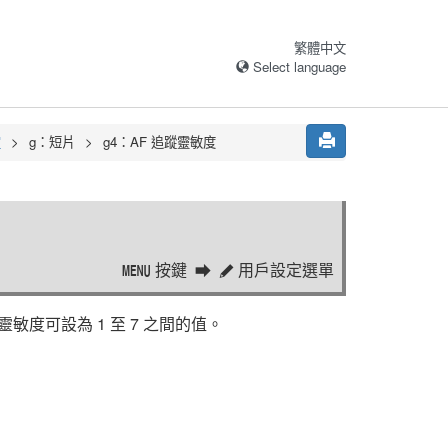
繁體中文
Select language
定
g：短片
g4：AF 追蹤靈敏度
按鍵
用戶設定選單
G
A
靈敏度可設為 1 至 7 之間的值。