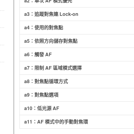
a2：單次 AF 模式優先
a3：追蹤對焦連 Lock-on
a4：使用的對焦點
a5：依照方向儲存對焦點
a6：觸發 AF
a7：限制 AF 區域模式選擇
a8：對焦點循環方式
a9：對焦點選項
a10：低光源 AF
a11：AF 模式中的手動對焦環