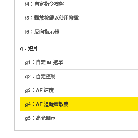
f4：自定指令撥盤
f5：釋放按鍵以使用撥盤
f6：反向指示器
g：短片
g1：自定
選單
i
g2：自定控制
g3：AF 速度
g4：AF 追蹤靈敏度
g5：高光顯示