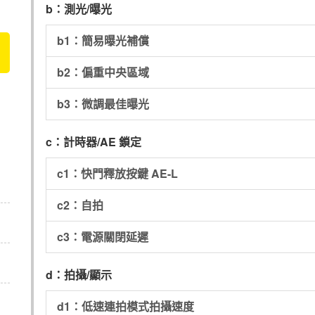
b：測光/曝光
b1：簡易曝光補償
b2：偏重中央區域
b3：微調最佳曝光
c：計時器/AE 鎖定
c1：快門釋放按鍵 AE-L
c2：自拍
c3：電源關閉延遲
d：拍攝/顯示
d1：低速連拍模式拍攝速度