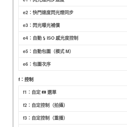
e2：快門速度閃光燈同步
e3：閃光曝光補償
e4：自動
ISO 感光度控制
c
e5：自動包圍（模式 M）
e6：包圍次序
f：控制
f1：自定
選單
i
f2：自定控制（拍攝）
f3：自定控制（重播）