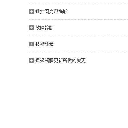
遙控閃光燈攝影
故障診斷
技術註釋
透過韌體更新所做的變更