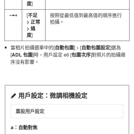
度
]
[
不足
按照從最低值到最高值的順序進行
I
> 正常
拍攝。
> 過
度
]
當相片拍攝選單中的[
自動包圍
] > [
自動包圍設定
]選為
[
ADL 包圍
]時，用戶設定 e6 [
包圍次序
]對照片的拍攝順
序沒有影響。
用戶設定：微調相機設定
A
重設用戶設定
a：自動對焦