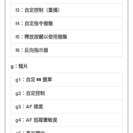
f3：自定控制（重播）
f4：自定指令撥盤
f5：釋放按鍵以使用撥盤
f6：反向指示器
g：短片
g1：自定
選單
i
g2：自定控制
g3：AF 速度
g4：AF 追蹤靈敏度