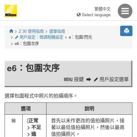
繁體中文
Select language
Z 30
使用指南
選單指南
用戶設定：微調相機設定
e：包圍/閃光
A
e6：包圍次序
e6：包圍次序
按鍵
用戶設定選單
G
A
選擇包圍程式中照片的拍攝順序。
選項
說明
[
正常
首先以未作更改的值拍攝照片，接
H
> 不足
著以最低值拍攝照片，然後以最高
> 過
值拍攝照片。