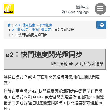
繁體中文
Select language
Z 30
使用指南
選單指南
用戶設定：微調相機設定
e：包圍/閃光
A
e2：快門速度閃光燈同步
e2：快門速度閃光燈同步
按鍵
用戶設定選單
G
A
選擇在模式
P
或
A
下使用閃光燈時可使用的最慢快門速
度。
無論在用戶設定 e2 [
快門速度閃光燈同步
]中選擇了何種設
定，在模式
S
和
M
中，或者當閃光燈設為慢速同步、慢速
後簾同步或減輕紅眼連慢速同步時，快門速度都可慢至 30
秒。