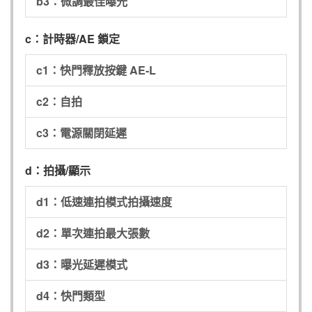
b3：微調最佳曝光
c：計時器/AE 鎖定
c1：快門釋放按鍵 AE-L
c2：自拍
c3：電源關閉延遲
d：拍攝/顯示
d1：低速連拍模式拍攝速度
d2：單次連拍最大張數
d3：曝光延遲模式
d4：快門類型