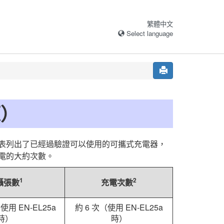
繁體中文
Select language
源）
表列出了已經過驗證可以使用的可攜式充電器，
電的大約次數。
1
2
攝張數
充電次數
使用 EN-EL25a
約 6 次（使用 EN-EL25a
時）
時）