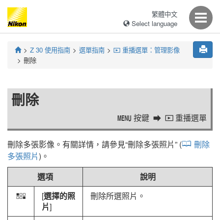
繁體中文
Select language
Z 30
使用指南
選單指南
重播選單：管理影像
D
刪除
刪除
按鍵
重播選單
G
D
刪除多張影像。有關詳情，請參見“
刪除多張照片
” (
刪除
多張照片
)。
選項
說明
[
選擇的照
刪除所選照片。
Q
片
]