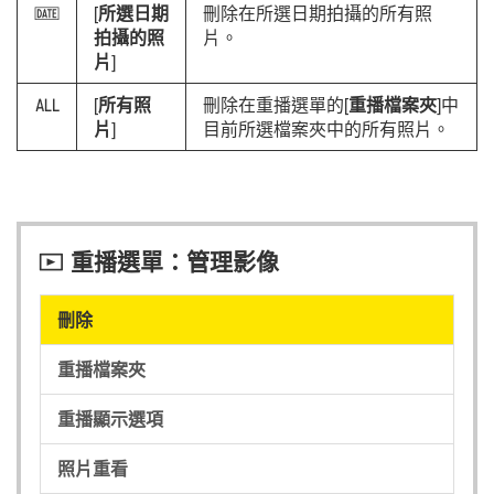
[
所選日期
刪除在所選日期拍攝的所有照
i
拍攝的照
片。
片
]
[
所有照
刪除在重播選單的[
重播檔案夾
]中
R
片
]
目前所選檔案夾中的所有照片。
重播選單：管理影像
D
刪除
重播檔案夾
重播顯示選項
照片重看