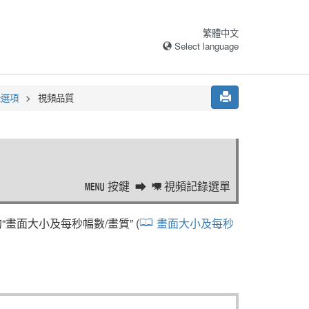
繁體中文
Select language
錄選項
視頻品質
按鍵
視頻記錄選單
G
1
“
畫面大小及每秒幅數/畫質
” (
畫面大小及每秒