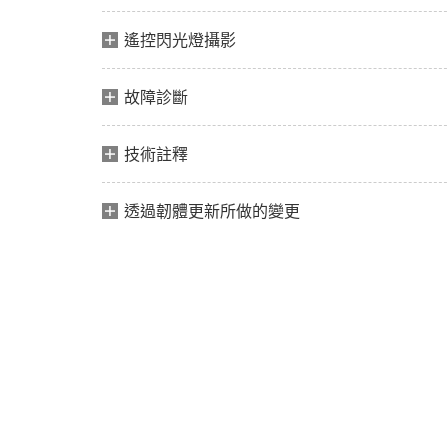
遙控閃光燈攝影
故障診斷
技術註釋
透過韌體更新所做的變更