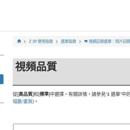
Z 30
使用指南
選單指南
視頻記錄選單：短片記
1
視頻品質
從[
高品質
]和[
標準
]中選擇。有關詳情，請參見“
選單
”中的
i
幅數/畫質
)。