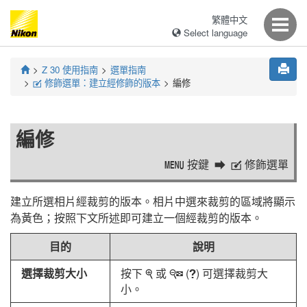
繁體中文
Select language
Z 30
使用指南
選單指南
修飾選單：建立經修飾的版本
編修
N
編修
按鍵
修飾選單
G
N
建立所選相片經裁剪的版本。相片中選來裁剪的區域將顯示
為黃色；按照下文所述即可建立一個經裁剪的版本。
目的
說明
選擇裁剪大小
按下
或
(
) 可選擇裁剪大
X
W
Q
小。