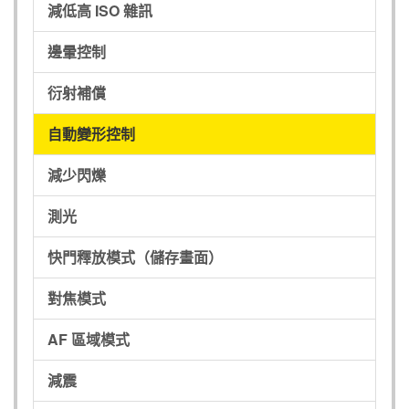
減低高 ISO 雜訊
邊暈控制
衍射補償
自動變形控制
減少閃爍
測光
快門釋放模式（儲存畫面）
對焦模式
AF 區域模式
減震