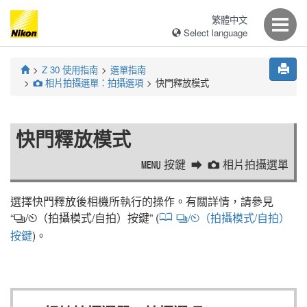
繁體中文
Select language
Z 30
使用指南
選單指南
相片拍攝選單：拍攝選項
快門釋放模式
C
快門釋放模式
按鍵
相片拍攝選單
G
C
選擇快門釋放後相機所執行的操作。有關詳情，請參見
“
/
（拍攝模式/自拍）按鍵
” (
/
（拍攝模式/自拍）
c
E
c
E
按鍵
)。