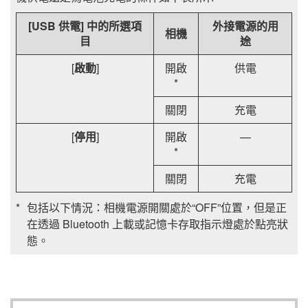
[
USB 供電
] 中的所選項
外接電源的用
相機
目
途
[
啟動
]
開啟
供電
*
關閉
充電
[
停用
]
開啟
—
*
關閉
充電
包括以下情況：相機電源開關處於“OFF”位置，但是正
在透過 Bluetooth 上載或記憶卡存取指示燈處於點亮狀
態。