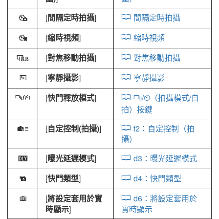
[
間隔定時拍攝
]
間隔定時拍攝
7
[
縮時視頻
]
縮時視頻
8
[
對焦移動拍攝
]
對焦移動拍攝
9
[
寧靜攝影
]
寧靜攝影
L
[
快門釋放模式
]
/
（拍攝模式/自
v
c
E
拍）按鍵
[
自定控制(拍攝)
]
f2：自定控制（拍
w
攝）
[
曝光延遲模式
]
d3：曝光延遲模式
z
[
快門類型
]
d4：快門類型
O
[
將設定套用於實
d6：將設定套用於
y
時顯示
]
實時顯示