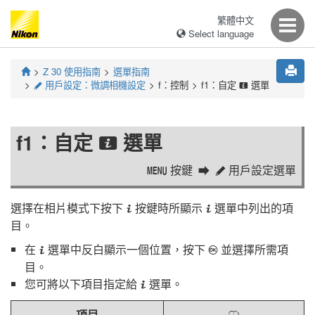
繁體中文
Select language
Z 30
使用指南
選單指南
用戶設定：微調相機設定
f：控制
f1：自定
選單
A
i
f1：自定
選單
i
按鍵
用戶設定選單
G
A
選擇在相片模式下按下
按鍵時所顯示
選單中列出的項
i
i
目。
在
選單中反白顯示一個位置，按下
並選擇所需項
i
J
目。
您可將以下項目指定給
選單。
i
項目