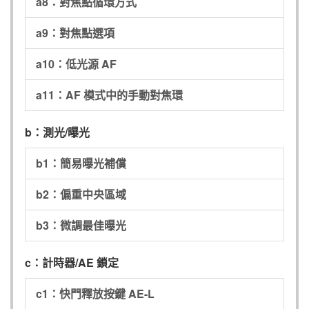
a8：對焦點循環方式
a9：對焦點選項
a10：低光源 AF
a11：AF 模式中的手動對焦環
b：測光/曝光
b1：簡易曝光補償
b2：偏重中央區域
b3：微調最佳曝光
c：計時器/AE 鎖定
c1：快門釋放按鍵 AE-L