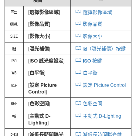
0
[
選擇影像區域
]
選擇影像區域
J
[
影像品質
]
影像品質
8
[
影像大小
]
影像大小
o
[
曝光補償
]
（曝光補償）按鍵
E
E
[
ISO 感光度設定
]
按鍵
S
9
[
白平衡
]
白平衡
m
[
設定 Picture
設定 Picture Control
h
Control
]
[
色彩空間
]
色彩空間
p
[
主動式 D-
主動式 D-Lighting
y
Lighting
]
[
減低長時間曝光
減低長時間曝光雜
q