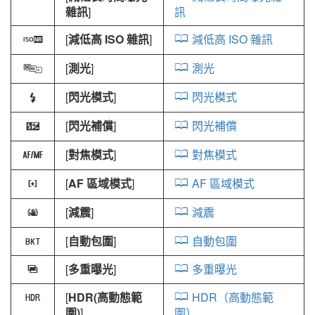
雜訊
]
訊
[
減低高 ISO 雜訊
]
減低高 ISO 雜訊
r
[
測光
]
測光
w
[
閃光模式
]
閃光模式
c
[
閃光補償
]
閃光補償
Y
[
對焦模式
]
對焦模式
s
[
AF 區域模式
]
AF 區域模式
t
[
減震
]
減震
u
[
自動包圍
]
自動包圍
t
[
多重曝光
]
多重曝光
$
[
HDR(高動態範
HDR（高動態範
2
圍)
]
圍）