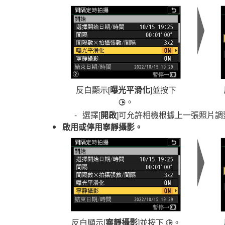
反白顯示[
曝光平滑化
]並按下
。
2
選擇[
開啟
]可允許相機根據上一張照片調
啟用或停用寧靜攝影。
反白顯示[
寧靜攝影
]並按下
。
2