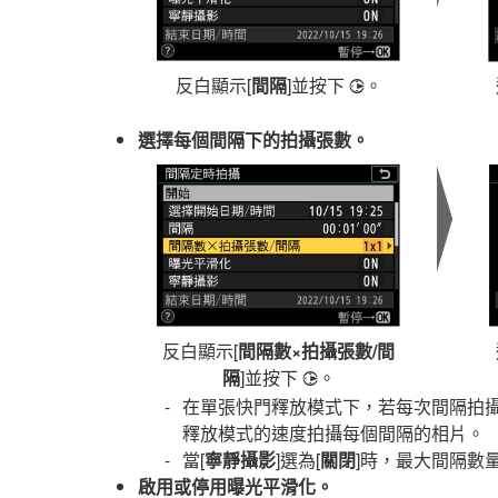
反白顯示[
間隔
]並按下
。
2
選擇每個間隔下的拍攝張數。
反白顯示[
間隔數×拍攝張數/間
隔
]並按下
。
2
在單張快門釋放模式下，若每次間隔拍
釋放模式的速度拍攝每個間隔的相片。
當[
寧靜攝影
]選為[
關閉
]時，最大間隔數
啟用或停用曝光平滑化。