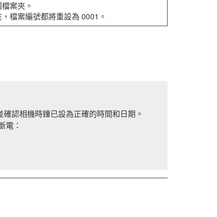
個檔案夾。
，檔案編號都將重設為 0001。
，並確認相機時鐘已設為正確的時間和日期。
斷電：