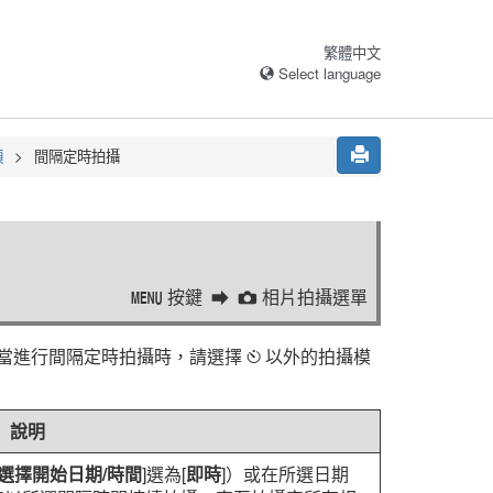
繁體中文
Select language
項
間隔定時拍攝
按鍵
相片拍攝選單
G
C
當進行間隔定時拍攝時，請選擇
以外的拍攝模
E
說明
選擇開始日期/時間
]選為[
即時
]）或在所選日期