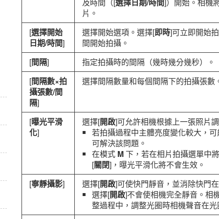
及時間（[
選擇日期/時間
]）開始。相機
片。
[
選擇開始
選擇開始選項。選擇[
即時
]可立即開始拍
日期/時間
]
間開始拍攝。
[
間隔
]
指定拍攝時的間隔（幾時幾分幾秒）。
[
間隔數×拍
選擇間隔數量和每個間隔下的拍攝張數
攝張數/間
隔
]
[
曝光平滑
選擇[
開啟
]可允許相機根據上一張照片
化
]
若拍攝過程中主體亮度變化較大，可
可解決該問題。
在模式
M
下，若在相片拍攝選單中將
[
關閉
]，曝光平滑化將不會生效。
[
寧靜攝影
]
選擇[
開啟
]可使快門靜音，並消除快門
選擇[
開啟
]不會使相機完全靜音。相
整過程中，調整光圈時相機聲音在光圈小於