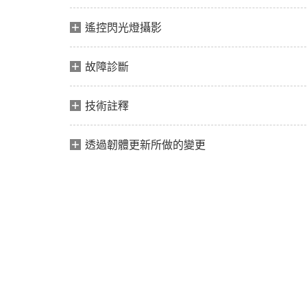
遙控閃光燈攝影
故障診斷
技術註釋
透過韌體更新所做的變更