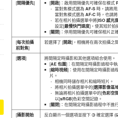
[
間隔優先
]
[
開啟
]：啟用間隔優先可確保在模式
當對焦模式選為
AF‑S
時，請將用戶
當對焦模式選為
AF‑C
時，也請將用
若在相片拍攝選單中將[
ISO 感光
設定[
最慢快門速度
]，使其短於拍
[
關閉
]：停用間隔優先可確保相片正
[
每次拍攝
若選擇了 [
開啟
]，相機將在兩次拍攝之
前對焦
]
[
選項
]
將間隔定時攝影和其他選項組合使用。
[
AE 包圍
]：在間隔定時攝影過程中
[
縮時視頻
]：使用在間隔定時攝影過程中
片。
相機同時儲存相片和縮時短片。
將相片拍攝選單中的[
選擇影像區
無論將相片拍攝選單中的[
色彩空
以[
sRGB
]色彩空間記錄。
[
關閉
]：在間隔定時攝影過程中不進
[
攝影開始
反白顯示一個選項並按下
確定選擇 (
2