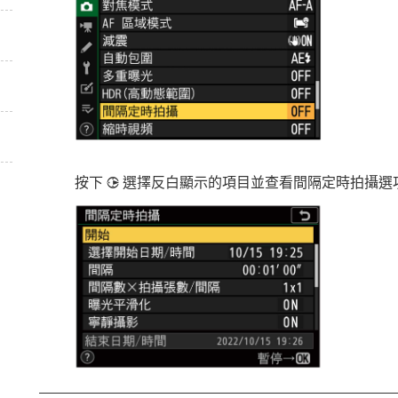
按下
選擇反白顯示的項目並查看間隔定時拍攝選
2