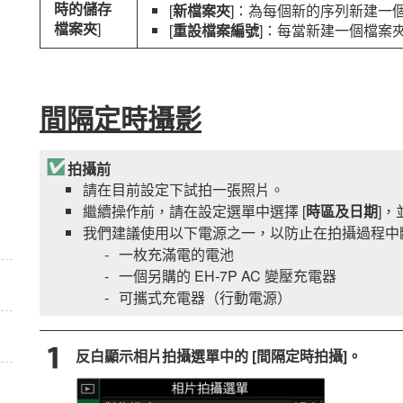
時的儲存
[
新檔案夾
]：為每個新的序列新建一
檔案夾
]
[
重設檔案編號
]：每當新建一個檔案夾
間隔定時攝影
拍攝前
請在目前設定下試拍一張照片。
繼續操作前，請在設定選單中選擇 [
時區及日期
]
我們建議使用以下電源之一，以防止在拍攝過程中
一枚充滿電的電池
一個另購的
EH-7P
AC 變壓充電器
可攜式充電器（行動電源）
反白顯示相片拍攝選單中的 [
間隔定時拍攝
]。