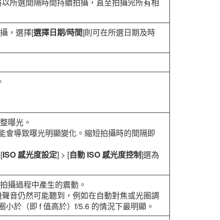
將以所選間隔時間持續拍攝，直至拍攝完所有相
攝，選擇[
選擇日期/時間
]則可在所選日期及時
。
調整曝光。
能會導致曝光明顯變化。縮短拍攝時的間隔即
[
ISO 感光度設定
] > [
自動 ISO 感光度控制
]選為
在拍攝過程中產生的震動。
機聲音仍然可能聽到，例如在自動對焦或光圈調
（即 f 值高於）f/5.6 的情況下最明顯。