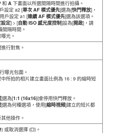
P
和
A
下畫面以所選間隔時間進行拍攝。
設定 a2 [
單次 AF 模式優先
]選為[
快門釋放
]，
戶設定 a1 [
連續 AF 模式優先
]選為該選項。
度設定
] > [
自動 ISO 感光度控制
]設為[
開啟
]，請
攝間隔時間。
確曝光。
間進行對焦。
執行曝光包圍。
所拍的相片建立畫面比例為 16 : 9 的縮時短
域
]選為[
1:1 (16x16)
]會停用快門釋放。
間
]選為何種選項，使用[
縮時視頻
]建立的短片都
行其他操作。
) 或取消選擇 (
)。
M
U