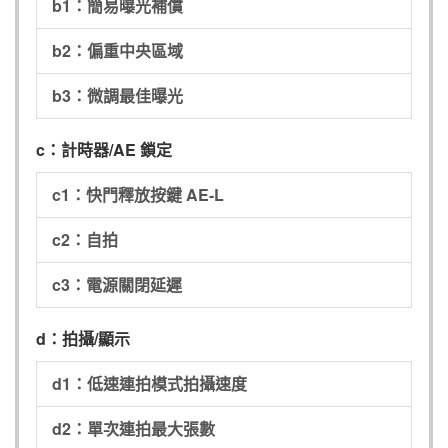
b1：簡易曝光補償
b2：偏重中央區域
b3：微調最佳曝光
c：計時器/AE 鎖定
c1：快門釋放按鍵 AE-L
c2：自拍
c3：電源關閉延遲
d：拍攝/顯示
d1：低速連拍模式拍攝速度
d2：單次連拍最大張數