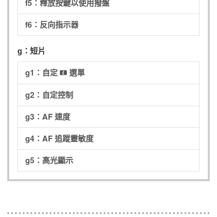
f5：釋放按鍵以使用撥盤
f6：反向指示器
g：短片
g1：自定
選單
i
g2：自定控制
g3：AF 速度
g4：AF 追蹤靈敏度
g5：高光顯示