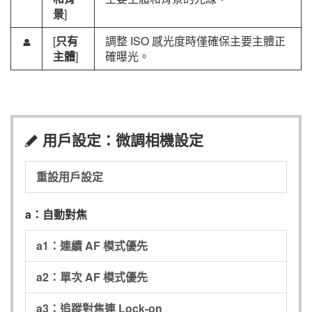
景
]
[
只有
調整 ISO 感光度時僅確保主要主體正
f
主體
]
確曝光。
用戶設定：微調相機設定
A
重設用戶設定
a：自動對焦
a1：連續 AF 模式優先
a2：單次 AF 模式優先
a3：追蹤對焦連 Lock-on