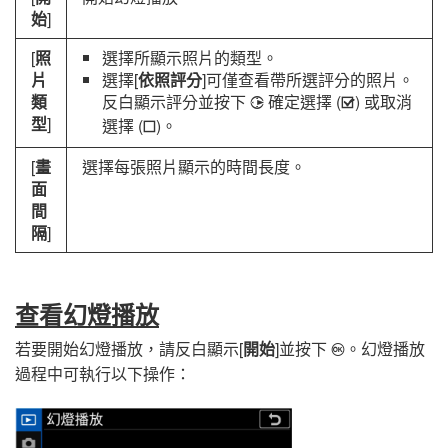
始
]
[
照
選擇所顯示照片的類型。
片
選擇[
依照評分
]可僅查看帶所選評分的照片。
類
反白顯示評分並按下
確定選擇 (
) 或取消
2
M
型
]
選擇 (
)。
U
[
畫
選擇每張照片顯示的時間長度。
面
間
隔
]
查看幻燈播放
若要開始幻燈播放，請反白顯示[
開始
]並按下
。幻燈播放
J
過程中可執行以下操作：