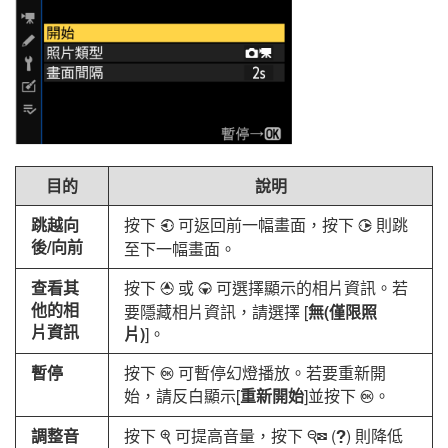
目的
說明
跳越向
按下
可返回前一幅畫面，按下
則跳
4
2
後/向前
至下一幅畫面。
查看其
按下
或
可選擇顯示的相片資訊。若
1
3
他的相
要隱藏相片資訊，請選擇 [
無(僅限照
片資訊
片)
]。
暫停
按下
可暫停幻燈播放。若要重新開
J
始，請反白顯示[
重新開始
]並按下
。
J
調整音
按下
可提高音量，按下
(
) 則降低
X
W
Q