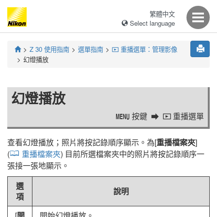
繁體中文
Select language
Z 30
使用指南
選單指南
重播選單：管理影像
D
幻燈播放
幻燈播放
按鍵
重播選單
G
D
查看幻燈播放；照片將按記錄順序顯示。為[
重播檔案夾
]
(
重播檔案夾
) 目前所選檔案夾中的照片將按記錄順序一
張接一張地顯示。
選
說明
項
[
開
開始幻燈播放。