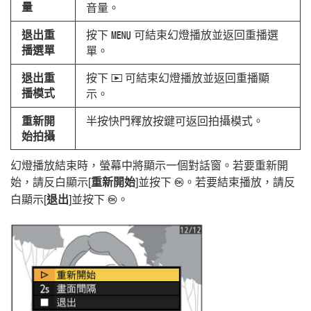
量
音量。
退出重
按下
可結束幻燈播放並返回重播選
G
播選單
單。
退出重
按下
可結束幻燈播放並返回重播顯
K
播模式
示。
重新開
半按快門釋放按鍵可返回拍攝模式。
始拍攝
幻燈播放結束時，螢幕中將顯示一個對話窗。若要重新開
始，請反白顯示[
重新開始
]並按下
。若要結束播放，請反
J
白顯示[
退出
]並按下
。
J