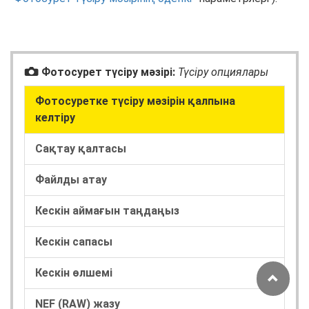
C
Фотосурет түсіру мәзірі:
Түсіру опциялары
Фотосуретке түсіру мәзірін қалпына
келтіру
Сақтау қалтасы
Файлды атау
Кескін аймағын таңдаңыз
Кескін сапасы
Кескін өлшемі
NEF (RAW) жазу