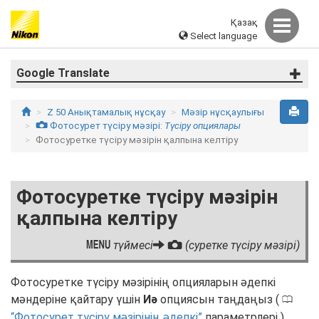
Қазақ
Select language
Google Translate
Z 50 Анықтамалық нұсқау
Мәзір нұсқаулығы
C
Фотосурет түсіру мәзірі:
Түсіру опциялары
Фотосуретке түсіру мәзірін қалпына келтіру
Фотосуретке түсіру мәзірін
қалпына келтіру
G
түймесі
C
(суретке түсіру мәзірі)
Фотосуретке түсіру мәзірінің опцияларын әдепкі
мәндеріне қайтару үшін
Иә
опциясын таңдаңыз (
0
Фотосурет түсіру мәзірінің әдепкі
параметрлері ).