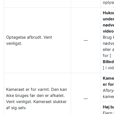
oplys
Huko
under
nødv
video
Optagelse afbrudt. Vent
Brug 
—
venligst.
nødve
eller 
for [
Bille
] i v
Kamer
er fo
Kameraet er for varmt. Den kan
Afbry
ikke bruges før den er afkølet.
kamer
—
Vent venligst. Kameraet slukker
Høj b
af sig selv.
Fjern 