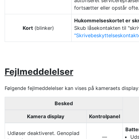
autoriseret servicerepræsent
fortsætter eller opstår ofte
Hukommelseskortet er skri
Kort
(blinker)
Skub låsekontakten til "skr
Skrivebeskyttelseskontakt
Fejlmeddelelser
Følgende fejlmeddelelser kan vises på kameraets display
Besked
Kamera display
Kontrolpanel
Batte
Udløser deaktiveret. Genoplad
—
Uds