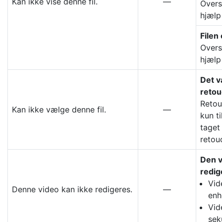
Kan ikke vise denne fil.
—
Overs
hjælp
Filen
Overs
hjælp
Det v
retou
Retou
Kan ikke vælge denne fil.
—
kun t
taget 
retou
Den v
redig
Vid
Denne video kan ikke redigeres.
—
enh
Vid
sek