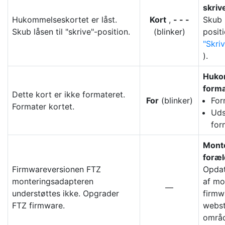
skriv
Hukommelseskortet er låst.
Kort
,
- - -
Skub 
Skub låsen til "skrive"-position.
(blinker)
posit
Skri
).
Hukom
forma
Dette kort er ikke formateret.
For
(blinker)
For
Formater kortet.
Uds
for
Mont
foræl
Firmwareversionen FTZ
Opdat
monteringsadapteren
af mo
—
understøttes ikke. Opgrader
firmw
FTZ firmware.
webst
områd