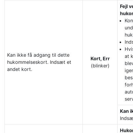
Fejl v
huko
Kon
und
huk
Ind
Hvi
Kan ikke få adgang til dette
at 
Kort, Err
hukommelseskort. Indsæt et
ble
(blinker)
andet kort.
ige
bes
for
aut
ser
Kan i
Indsæ
Huko