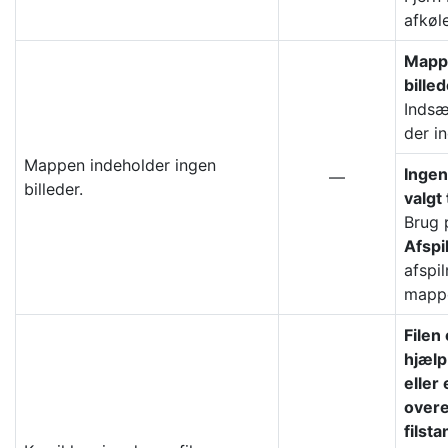
afkøle
Mappe
billed
Indsæ
der in
Mappen indeholder ingen
Ingen
—
billeder.
valgt 
Brug 
Afsp
afspi
mappe
Filen
hjælp
eller 
over
filst