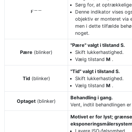
Sørg for, at optrækkelige 
Denne indikator vises og
l
objektiv er monteret via
men i dette tilfælde behø
noget.
"Pære" valgt i tilstand S.
Pære
(blinker)
Skift lukkerhastighed.
Vælg tilstand
M
.
"Tid" valgt i tilstand S.
Tid
(blinker)
Skift lukkerhastighed.
Vælg tilstand
M
.
Behandling i gang.
Optaget
(blinker)
Vent, indtil behandlingen er
Motivet er for lyst; græns
eksponeringsmålersystem 
Lavere ISO-følsomhed.