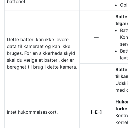
batteriet.
Opl
Batte
tilgæ
Bat
—
Kon
Dette batteri kan ikke levere
ser
data til kameraet og kan ikke
Bat
bruges. For en sikkerheds skyld
lav
skal du vælge et batteri, der er
beregnet til brug i dette kamera.
Batte
til k
—
Udski
med o
Hukom
forker
Intet hukommelseskort.
[–E–]
Kontro
korre