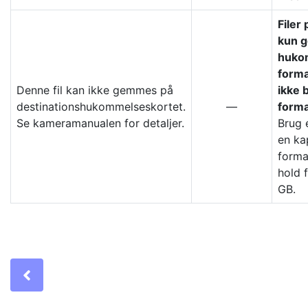
Filer
kun 
hukom
format
Denne fil kan ikke gemmes på
ikke 
destinationshukommelseskortet.
—
forma
Se kameramanualen for detaljer.
Brug 
en ka
forma
hold 
GB.
Previous