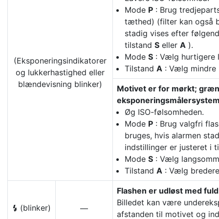
Mode
P
: Brug tredjeparts
tæthed) (filter kan også 
stadig vises efter følgende
tilstand
S
eller
A
).
Mode
S
: Vælg hurtigere 
(Eksponeringsindikatorer
Tilstand
A
: Vælg mindre b
og lukkerhastighed eller
blændevisning blinker)
Motivet er for mørkt; græ
eksponeringsmålersystem 
Øg ISO-følsomheden.
Mode
P
: Brug valgfri fla
bruges, hvis alarmen stad
indstillinger er justeret i 
Mode
S
: Vælg langsomme
Tilstand
A
: Vælg bredere 
Flashen er udløst med fuld
Billedet kan være undereksp
(blinker)
—
c
afstanden til motivet og in