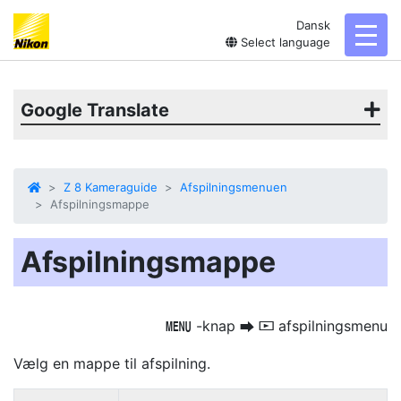
Dansk
toggl
Select language
Google Translate
Z 8 Kameraguide
Afspilningsmenuen
Afspilningsmappe
Afspilningsmappe
-knap
afspilningsmenu
G
U
D
Vælg en mappe til afspilning.