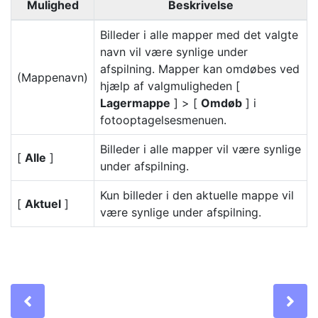
Mulighed
Beskrivelse
Billeder i alle mapper med det valgte
navn vil være synlige under
afspilning. Mapper kan omdøbes ved
(Mappenavn)
hjælp af valgmuligheden [
Lagermappe
] > [
Omdøb
] i
fotooptagelsesmenuen.
Billeder i alle mapper vil være synlige
[
Alle
]
under afspilning.
Kun billeder i den aktuelle mappe vil
[
Aktuel
]
være synlige under afspilning.
Previous
Ne