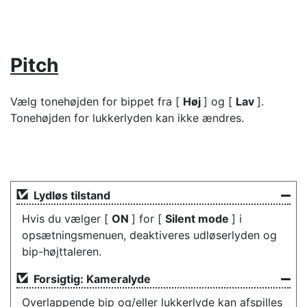
Pitch
Vælg tonehøjden for bippet fra [
Høj
] og [
Lav
].
Tonehøjden for lukkerlyden kan ikke ændres.
Lydløs tilstand
Hvis du vælger [
ON
] for [
Silent mode
] i
opsætningsmenuen, deaktiveres udløserlyden og
bip-højttaleren.
Forsigtig: Kameralyde
Overlappende bip og/eller lukkerlyde kan afspilles