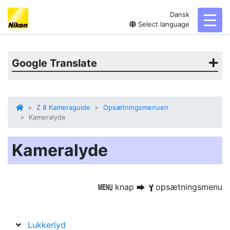
Dansk
toggl
Select language
Google Translate
Z 8 Kameraguide
Opsætningsmenuen
Kameralyde
Kameralyde
knap
opsætningsmenu
G
U
B
Lukkerlyd