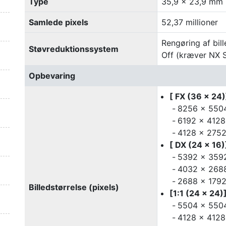
Type
35,9 × 23,9 mm 
Samlede pixels
52,37 millioner
Rengøring af bil
Støvreduktionssystem
Off (kræver NX S
Opbevaring
[ FX (36 × 24
8256 × 5504
6192 × 4128
4128 × 2752 (
[ DX (24 × 16
5392 × 3592
4032 × 2688
2688 × 1792 
Billedstørrelse (pixels)
[1:1 (24 × 24
5504 × 5504
4128 × 4128 