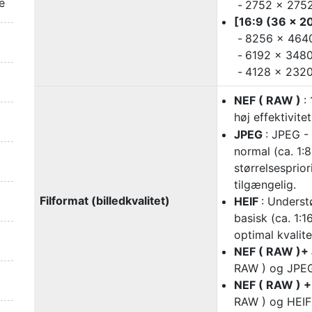
e
2752 × 2752 
[16:9 (36 × 2
8256 × 4640
6192 × 3480
4128 × 2320 
NEF ( RAW )
:
høj effektivite
JPEG
: JPEG -
normal (ca. 1:8
størrelsesprio
tilgængelig.
Filformat (billedkvalitet)
HEIF
: Understø
basisk (ca. 1:1
optimal kvalit
NEF ( RAW )+
RAW ) og JPEG
NEF ( RAW ) +
RAW ) og HEIF