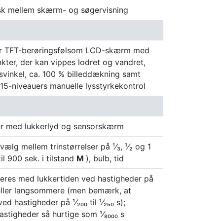
isk mellem skærm- og søgervisning
r TFT-berøringsfølsom LCD-skærm med
kter, der kan vippes lodret og vandret,
svinkel, ca. 100 % billeddækning samt
15-niveauers manuelle lysstyrkekontrol
ker med lukkerlyd og sensorskærm
(vælg mellem trinstørrelser på ¹⁄₃, ¹⁄₂ og 1
il 900 sek. i tilstand
M
), bulb, tid
seres med lukkertiden ved hastigheder på
 s eller langsommere (men bemærk, at
ved hastigheder på ¹⁄₂₀₀ til ¹⁄₂₅₀ s);
astigheder så hurtige som ¹⁄₈₀₀₀ s