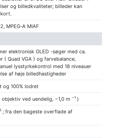
lser og billedkvaliteter; billeder kan
kort.
.32, MPEG‑A MIAF
mer elektronisk OLED -søger med ca.
r ( Quad VGA ) og farvebalance,
nuel lysstyrkekontrol med 18 niveauer
lse af høje billedhastigheder
t og 100% lodret
−1
 objektiv ved uendelig, −1,0 m
)
1
; fra den bageste overflade af