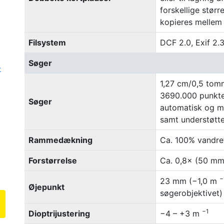
forskellige større
kopieres mellem 
Filsystem
DCF 2.0, Exif 2
Søger
-
1,27 cm/0,5 tom
3690.000 punkte
Søger
automatisk og ma
samt understøtte
Rammedækning
Ca. 100% vandre
Forstørrelse
Ca. 0,8× (50 mm
−
23 mm (−1,0 m
Øjepunkt
søgerobjektivet)
−1
Dioptrijustering
−4 – +3 m