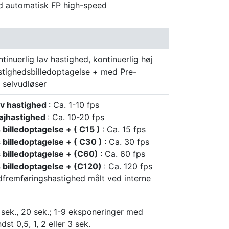
d automatisk FP high-speed
ntinuerlig lav hastighed, kontinuerlig høj
stighedsbilledoptagelse + med Pre-
 selvudløser
av hastighed
: Ca. 1-10 fps
højhastighed
: Ca. 10-20 fps
billedoptagelse + ( C15 )
: Ca. 15 fps
 billedoptagelse + ( C30 )
: Ca. 30 fps
 billedoptagelse + (C60)
: Ca. 60 fps
 billedoptagelse + (C120)
: Ca. 120 fps
dfremføringshastighed målt ved interne
0 sek., 20 sek.; 1-9 eksponeringer med
dst 0,5, 1, 2 eller 3 sek.