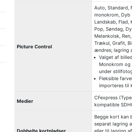
Auto, Standard, 
monokrom, Dyb 
Landskab, Flad, 
Pop, Søndag, Dys
Melankolsk, Ren, 
Trækul, Grafit, B
Picture Control
ændres; lagring 
Valget af bille
Monokrom og F
under stillfoto
Fleksible farv
importeres til
CFexpress (Type 
Medier
kompatible SDH
Begge kort kan br
separat lagring 
Dobbelte kortpladser
eller til lagring 