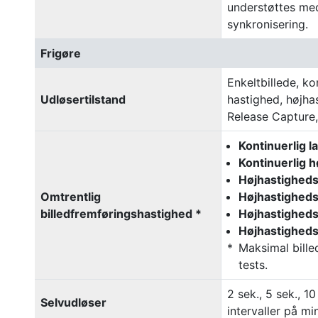
understøttes me
synkronisering.
Frigøre
Enkeltbillede, ko
Udløsertilstand
hastighed, højha
Release Capture,
Kontinuerlig l
Kontinuerlig 
Højhastigheds 
Omtrentlig
Højhastigheds
billedfremføringshastighed *
Højhastigheds
Højhastigheds
Maksimal bille
tests.
2 sek., 5 sek., 1
Selvudløser
intervaller på min