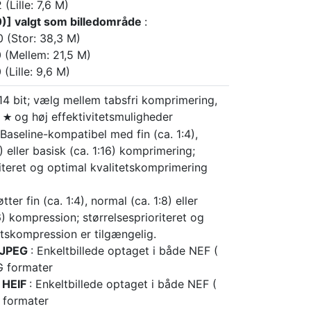
(Lille: 7,6 M)
0)] valgt som billedområde
:
 (Stor: 38,3 M)
 (Mellem: 21,5 M)
(Lille: 9,6 M)
 14 bit; vælg mellem tabsfri komprimering,
t
og høj effektivitetsmuligheder
m
 Baseline-kompatibel med fin (ca. 1:4),
) eller basisk (ca. 1:16) komprimering;
riteret og optimal kvalitetskomprimering
tter fin (ca. 1:4), normal (ca. 1:8) eller
6) kompression; størrelsesprioriteret og
etskompression er tilgængelig.
 JPEG
: Enkeltbillede optaget i både NEF (
 formater
 HEIF
: Enkeltbillede optaget i både NEF (
 formater