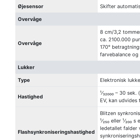
Øjesensor
Skifter automat
Overvåge
8 cm/3,2 tomme
ca. 2100.000 pun
Overvåge
170° betragtning
farvebalance og 
Lukker
Type
Elektronisk luk
¹⁄₃₂₀₀₀ – 30 sek. 
Hastighed
EV, kan udvides t
Blitzen synkroni
¹⁄₂₅₀ eller ¹⁄₂₀₀
ledetallet falder 
Flashsynkroniseringshastighed
synkroniseringsh