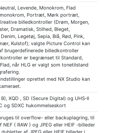
Neutral, Levende, Monokrom, Flad
monokrom, Portræt, Mørk portræt,
Kreative billedkontroller (Drøm, Morgen,
ter, Dramatisk, Stilhed, Bleget,
Denim, Legetøj, Sepia, Blå, Rød, Pink,
inær, Kulstof); valgte Picture Control kan
af brugerdefinerede billedkontroller
dkontroller er begrænset til Standard,
lad, når HLG er valgt som tonetilstand
grafering.
eindstillinger oprettet med NX Studio kan
 kameraet.
B), XQD , SD (Secure Digital) og UHS‑II
C og SDXC hukommelseskort
uges til overflow- eller backuplagring, til
af NEF ( RAW ) og JPEG eller HEIF -billeder
af dubletter af JPEG eller HEIF billeder i