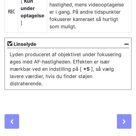
[
Kun
hastighed, mens videooptagelse
under
er i gang. På andre tidspunkter
E
optagelse
fokuserer kameraet så hurtigt
]
som muligt.
Linselyde
Lyden produceret af objektivet under fokusering
øges med AF-hastigheden. Effekten er især
mærkbar ved en indstilling på [
+5
], så vælg
lavere værdier, hvis du finder støjen
distraherende.
Previous
Ne