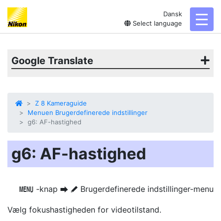
Dansk
toggl
Select language
Google Translate
Z 8 Kameraguide
Menuen Brugerdefinerede indstillinger
g6: AF-hastighed
g6: AF-hastighed
-knap
Brugerdefinerede indstillinger-menu
G
U
A
Vælg fokushastigheden for videotilstand.