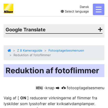
Dansk
toggl
Select language
Google Translate
Z 8 Kameraguide
Fotooptagelsesmenuen
Reduktion af fotoflimmer
Reduktion af fotoflimmer
-knap
fotooptagelsesmenu
G
U
C
Valg af [
ON
] reducerer virkningerne af flimmer fra
lyskilder som lysstofrør eller kviksølvdamplamper.