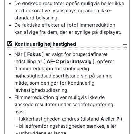
De ønskede resultater opnås muligvis heller ikke
med dekorative lysdisplays og anden ikke-
standard belysning.
De faktiske effekter af fotoflimmerreduktion
kan afvige fra dem, der er synlige på displayet.
Kontinuerlig høj hastighed
Når [
Fokus
] er valgt for brugerdefineret
indstilling a1 [
AF-C prioritetsvalg
], opfører
flimmerreduktion for kontinuerlig
højhastighedsudløsertilstand sig på samme
måde, som den gør for kontinuerlig
lavhastighedsudløsning.
Flimmerreduktion giver muligvis ikke de
ønskede resultater under seriefotografering,
hvis:
lukkerhastigheden ændres (tilstand
A
eller
P
),
billedfremføringshastigheden sænkes, eller
udbruddene er lange.