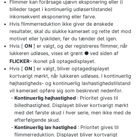
Flimmer kan forårsage ujævn eksponering eller (i
billeder taget i kontinuerlig udløsertilstande)
inkonsekvent eksponering eller farve.
Hvis flimmerreduktion ikke giver de ønskede
resultater, skal du slukke kameraet og rette det mod
motivet eller lyskilden, før du tænder det igen.
Hvis [
ON
] er valgt, og der registreres flimmer, når
lukkeren udløses, vises et grønt
ved siden af
I
FLICKER-
ikonet på optagedisplayet.
Hvis [
ON
] er valgt, bliver optagedisplayet
kortvarigt mørkt, når lukkeren udløses. I kontinuerlig
højhastigheds- og kontinuerlig lavhastighedstilstand
vil kameraet opføre sig som beskrevet nedenfor.
Kontinuerlig højhastighed
: Prioritet gives til
billedhastighed. Displayet bliver kortvarigt mørkt
med det første skud i hver serie, men ikke med de
efterfølgende skud.
Kontinuerlig lav hastighed
: Prioritet gives til
flimmerreduktion. Displayet bliver kortvarigt