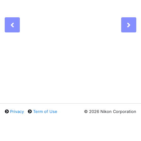
Previous
Ne
Privacy
Term of Use
©
2026 Nikon Corporation