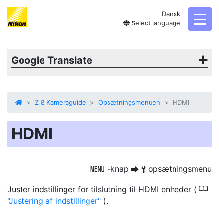
Dansk
toggl
Select language
Google Translate
Z 8 Kameraguide
Opsætningsmenuen
HDMI
HDMI
-knap
opsætningsmenu
G
U
B
0
Juster indstillinger for tilslutning til HDMI enheder (
Justering af indstillinger
).