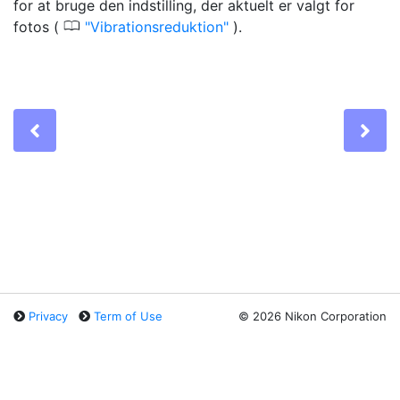
for at bruge den indstilling, der aktuelt er valgt for
0
fotos (
Vibrationsreduktion
).
Previous
Ne
Privacy
Term of Use
©
2026 Nikon Corporation