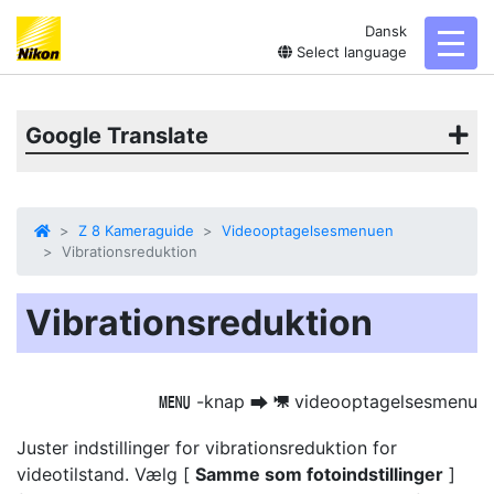
Dansk
toggl
Select language
Google Translate
Z 8 Kameraguide
Videooptagelsesmenuen
Vibrationsreduktion
Vibrationsreduktion
-knap
videooptagelsesmenu
G
U
1
Juster indstillinger for vibrationsreduktion for
videotilstand. Vælg [
Samme som fotoindstillinger
]