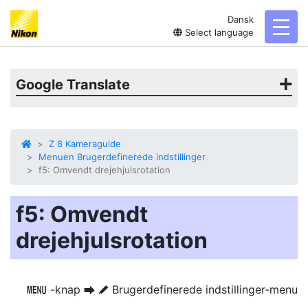
Dansk
toggl
Select language
Google Translate
Z 8 Kameraguide
Menuen Brugerdefinerede indstillinger
f5: Omvendt drejehjulsrotation
f5: Omvendt
drejehjulsrotation
-knap
Brugerdefinerede indstillinger-menu
G
U
A