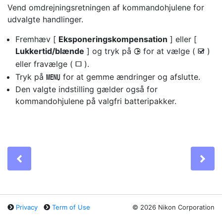
Vend omdrejningsretningen af kommandohjulene for
udvalgte handlinger.
Fremhæv [
Eksponeringskompensation
] eller [
Lukkertid/blænde
] og tryk på
for at vælge (
)
2
M
eller fravælge (
).
U
Tryk på
for at gemme ændringer og afslutte.
G
Den valgte indstilling gælder også for
kommandohjulene på valgfri batteripakker.
Previous
Ne
Privacy
Term of Use
©
2026 Nikon Corporation