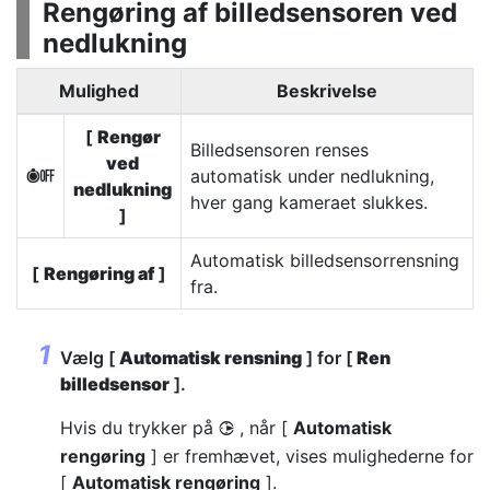
Rengøring af billedsensoren ved
nedlukning
Mulighed
Beskrivelse
[
Rengør
Billedsensoren renses
ved
automatisk under nedlukning,
6
nedlukning
hver gang kameraet slukkes.
]
Automatisk billedsensorrensning
[
Rengøring af
]
fra.
Vælg [
Automatisk rensning
] for [
Ren
billedsensor
].
Hvis du trykker på
, når [
Automatisk
2
rengøring
] er fremhævet, vises mulighederne for
[
Automatisk rengøring
].