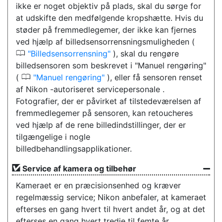
ikke er noget objektiv på plads, skal du sørge for
at udskifte den medfølgende kropshætte. Hvis du
støder på fremmedlegemer, der ikke kan fjernes
ved hjælp af billedsensorrensningsmuligheden (
0
Billedsensorrensning
), skal du rengøre
billedsensoren som beskrevet i "Manuel rengøring"
0
(
Manuel rengøring
), eller få sensoren renset
af Nikon -autoriseret servicepersonale .
Fotografier, der er påvirket af tilstedeværelsen af
fremmedlegemer på sensoren, kan retoucheres
ved hjælp af de rene billedindstillinger, der er
tilgængelige i nogle
billedbehandlingsapplikationer.
Service af kamera og tilbehør
Kameraet er en præcisionsenhed og kræver
regelmæssig service; Nikon anbefaler, at kameraet
efterses en gang hvert til hvert andet år, og at det
efterses en gang hvert tredje til femte år