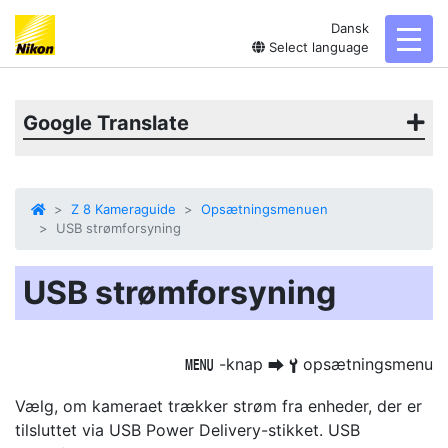
Dansk
toggl
Select language
Google Translate
Z 8 Kameraguide
Opsætningsmenuen
USB strømforsyning
USB strømforsyning
-knap
opsætningsmenu
G
U
B
Vælg, om kameraet trækker strøm fra enheder, der er
tilsluttet via USB Power Delivery-stikket. USB