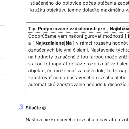
stlačeného do polovice počas otáčania zaos
krúžku objektívu jemne dolaďte maximálnu vz
Podporované vzdialenosti pre „
Najbližš
Odporúčame vám nakonfigurovať možnosti [
a [
Najvzdialenejšia
] v rámci rozsahu hodnôt
označených bielymi číslami. Nastavenie týcht
na hodnoty označené žltou farbou môže zníži
s akou fotoaparát dokáže rozpoznať vzdialen
objektu, čo môže mať za následok, že fotoap
zaostrovať mimo nastaveného rozsahu alebo
automatické zaostrovanie nebude k dispozícii
Stlačte
J
Nastavenie koncového rozsahu a návrat na zob