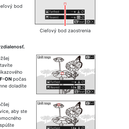
ieľový bod
Cieľový bod zaostrenia
zdialenosť.
ižšej
tavíte
ríkazového
F-ON
počas
mne doladíte
äčšej
vice, aby ste
 pomocného
 spúšte