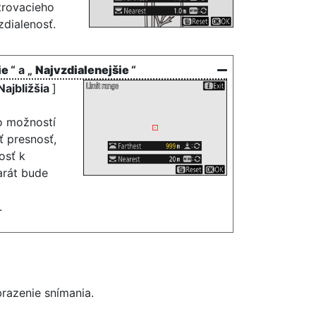
trovacieho
dialenosť.
ie
“ a „
Najvzdialenejšie
“
Najbližšia
]
o možností
ť presnosť,
osť k
arát bude
.
razenie snímania.