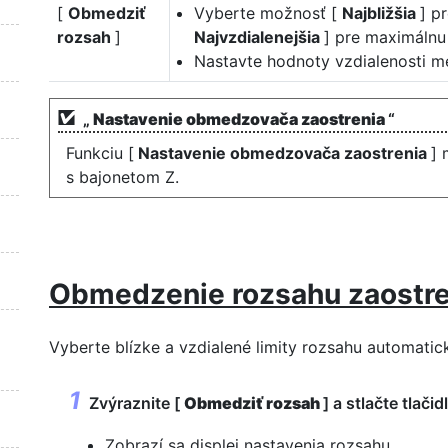
[
Obmedziť
Vyberte možnosť [
Najbližšia
] p
rozsah
]
Najvzdialenejšia
] pre maximálnu
Nastavte hodnoty vzdialenosti me
„
Nastavenie obmedzovača zaostrenia
“
Funkciu [
Nastavenie obmedzovača zaostrenia
] 
s bajonetom Z.
Obmedzenie rozsahu zaostre
Vyberte blízke a vzdialené limity rozsahu automatic
Zvýraznite [
Obmedziť rozsah
] a stlačte tlači
Zobrazí sa displej nastavenia rozsahu.