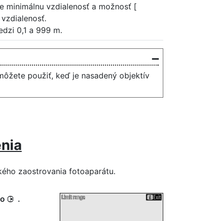
re minimálnu vzdialenosť a možnosť [
 vzdialenosť.
dzi 0,1 a 999 m.
môžete použiť, keď je nasadený objektív
nia
kého zaostrovania fotoaparátu.
dlo
.
2